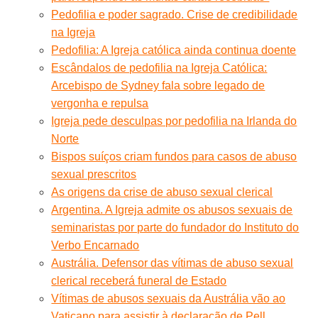
Pedofilia e poder sagrado. Crise de credibilidade
na Igreja
Pedofilia: A Igreja católica ainda continua doente
Escândalos de pedofilia na Igreja Católica:
Arcebispo de Sydney fala sobre legado de
vergonha e repulsa
Igreja pede desculpas por pedofilia na Irlanda do
Norte
Bispos suíços criam fundos para casos de abuso
sexual prescritos
As origens da crise de abuso sexual clerical
Argentina. A Igreja admite os abusos sexuais de
seminaristas por parte do fundador do Instituto do
Verbo Encarnado
Austrália. Defensor das vítimas de abuso sexual
clerical receberá funeral de Estado
Vítimas de abusos sexuais da Austrália vão ao
Vaticano para assistir à declaração de Pell