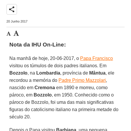
share
20 Junho 2017
Nota da IHU On-Line:
Na manhã de hoje, 20-06-2017, o
Papa Francisco
visitou os túmulos de dois padres italianos. Em
Bozzolo
, na
Lombardia
, província de
Mântua
, ele
recordou a memória do
Padre Primo Mazzolari
,
nascido em
Cremona
em 1890 e morreu, como
pároco, em
Bozzolo
, em 1950. Conhecido como o
pároco de Bozzolo, foi uma das mais significativas
figuras do catolicismo italiano na primeira metade do
século 20.
Depois o Papa visitou
Barbiana
, uma pequena