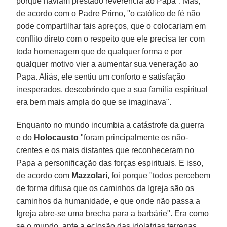
porque haviam prestado reverência ao Papa". Mas,
de acordo com o Padre Primo, "o católico de fé não
pode compartilhar tais apreços, que o colocariam em
conflito direto com o respeito que ele precisa ter com
toda homenagem que de qualquer forma e por
qualquer motivo vier a aumentar sua veneração ao
Papa. Aliás, ele sentiu um conforto e satisfação
inesperados, descobrindo que a sua família espiritual
era bem mais ampla do que se imaginava".
Enquanto no mundo incumbia a catástrofe da guerra
e do
Holocausto
"foram principalmente os não-
crentes e os mais distantes que reconheceram no
Papa a personificação das forças espirituais. E isso,
de acordo com
Mazzolari
, foi porque "todos percebem
de forma difusa que os caminhos da Igreja são os
caminhos da humanidade, e que onde não passa a
Igreja abre-se uma brecha para a barbárie". Era como
se o mundo, ante a eclosão das idolatrias terrenas,