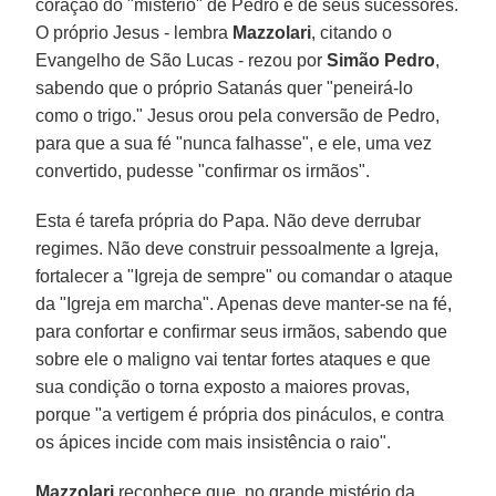
coração do "mistério" de Pedro e de seus sucessores.
O próprio Jesus - lembra
Mazzolari
, citando o
Evangelho de São Lucas - rezou por
Simão Pedro
,
sabendo que o próprio Satanás quer "peneirá-lo
como o trigo." Jesus orou pela conversão de Pedro,
para que a sua fé "nunca falhasse", e ele, uma vez
convertido, pudesse "confirmar os irmãos".
Esta é tarefa própria do Papa. Não deve derrubar
regimes. Não deve construir pessoalmente a Igreja,
fortalecer a "Igreja de sempre" ou comandar o ataque
da "Igreja em marcha". Apenas deve manter-se na fé,
para confortar e confirmar seus irmãos, sabendo que
sobre ele o maligno vai tentar fortes ataques e que
sua condição o torna exposto a maiores provas,
porque "a vertigem é própria dos pináculos, e contra
os ápices incide com mais insistência o raio".
Mazzolari
reconhece que, no grande mistério da