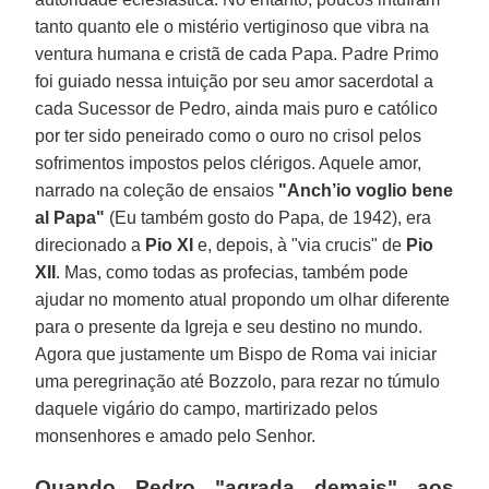
tanto quanto ele o mistério vertiginoso que vibra na
ventura humana e cristã de cada Papa. Padre Primo
foi guiado nessa intuição por seu amor sacerdotal a
cada Sucessor de Pedro, ainda mais puro e católico
por ter sido peneirado como o ouro no crisol pelos
sofrimentos impostos pelos clérigos. Aquele amor,
narrado na coleção de ensaios
"Anch’io voglio bene
al Papa"
(Eu também gosto do Papa, de 1942), era
direcionado a
Pio XI
e, depois, à "via crucis" de
Pio
XII
. Mas, como todas as profecias, também pode
ajudar no momento atual propondo um olhar diferente
para o presente da Igreja e seu destino no mundo.
Agora que justamente um Bispo de Roma vai iniciar
uma peregrinação até Bozzolo, para rezar no túmulo
daquele vigário do campo, martirizado pelos
monsenhores e amado pelo Senhor.
Quando Pedro "agrada demais" aos