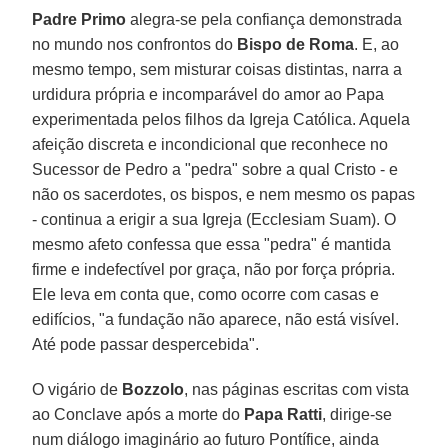
Padre Primo
alegra-se pela confiança demonstrada
no mundo nos confrontos do
Bispo de Roma
. E, ao
mesmo tempo, sem misturar coisas distintas, narra a
urdidura própria e incomparável do amor ao Papa
experimentada pelos filhos da Igreja Católica. Aquela
afeição discreta e incondicional que reconhece no
Sucessor de Pedro a "pedra" sobre a qual Cristo - e
não os sacerdotes, os bispos, e nem mesmo os papas
- continua a erigir a sua Igreja (Ecclesiam Suam). O
mesmo afeto confessa que essa "pedra" é mantida
firme e indefectível por graça, não por força própria.
Ele leva em conta que, como ocorre com casas e
edifícios, "a fundação não aparece, não está visível.
Até pode passar despercebida".
O vigário de
Bozzolo
, nas páginas escritas com vista
ao Conclave após a morte do
Papa Ratti
, dirige-se
num diálogo imaginário ao futuro Pontífice, ainda