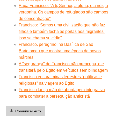
Papa Francisco: "A ti, Senhor, a glória, e a nós, a
vergonha. Os campos de refugiados são campos
de concentração"
Francisco: “Somos uma civilização que não faz
filhos e também fecha as portas aos migrantes:
isso se chama suicídio”
Francisco, peregrino, na Basílica de São
Bartolomeu que mostra uma época de novos
mártires
A "segurança" de Francisco não preocupa, ele
transitará pelo Egito em veículos sem blindagem
Francisco encara minas terrestres “políticas e
religiosas” na viagem ao Egito
Francisco lança mão de abordagem integrativa
para combater a perseguição anticristã
⚠️
Comunicar erro