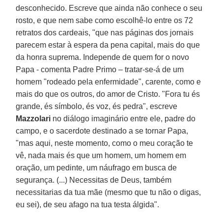
desconhecido. Escreve que ainda não conhece o seu
rosto, e que nem sabe como escolhê-lo entre os 72
retratos dos cardeais, "que nas páginas dos jornais
parecem estar à espera da pena capital, mais do que
da honra suprema. Independe de quem for o novo
Papa - comenta Padre Primo – tratar-se-á de um
homem "rodeado pela enfermidade", carente, como e
mais do que os outros, do amor de Cristo. "Fora tu és
grande, és símbolo, és voz, és pedra", escreve
Mazzolari
no diálogo imaginário entre ele, padre do
campo, e o sacerdote destinado a se tornar Papa,
"mas aqui, neste momento, como o meu coração te
vê, nada mais és que um homem, um homem em
oração, um pedinte, um náufrago em busca de
segurança. (...) Necessitas de Deus, também
necessitarias da tua mãe (mesmo que tu não o digas,
eu sei), de seu afago na tua testa álgida".