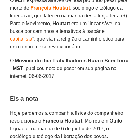
O
MST
expressa através de nota profundo pesar pela
morte de
François Houtart
, sociólogo e teólogo da
libertação, que faleceu na manhã desta terça-feira (6).
Para o Movimento,
Houtart
era um "incansável na
busca por caminhos alternativos à barbárie
capitalista
", que via na religião o caminho ético para
um compromisso revolucionário.
O
Movimento dos Trabalhadores Rurais Sem Terra
- MST
, publicou nota de pesar em sua página na
internet, 06-06-2017.
Eis a nota
Hoje perdemos a companhia física do companheiro
revolucionário
François Houtart
. Morreu em
Quito
,
Equador, na manhã de 6 de junho de 2017, o
sociólogo e teólogo da libertação dos povos.