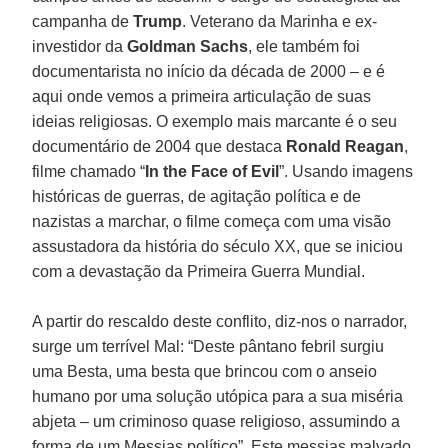
campanha de
Trump
. Veterano da Marinha e ex-
investidor da
Goldman Sachs
, ele também foi
documentarista no início da década de 2000 – e é
aqui onde vemos a primeira articulação de suas
ideias religiosas. O exemplo mais marcante é o seu
documentário de 2004 que destaca
Ronald Reagan
,
filme chamado “
In the Face of Evil
”. Usando imagens
históricas de guerras, de agitação política e de
nazistas a marchar, o filme começa com uma visão
assustadora da história do século XX, que se iniciou
com a devastação da Primeira Guerra Mundial.
A partir do rescaldo deste conflito, diz-nos o narrador,
surge um terrível Mal: “Deste pântano febril surgiu
uma Besta, uma besta que brincou com o anseio
humano por uma solução utópica para a sua miséria
abjeta – um criminoso quase religioso, assumindo a
forma de um Messias político”. Este messias malvado