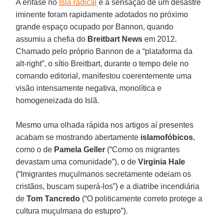
A ênfase no
Islã radical
e a sensação de um desastre
iminente foram rapidamente adotados no próximo
grande espaço ocupado por Bannon, quando
assumiu a chefia do
Breitbart News
em 2012.
Chamado pelo próprio Bannon de a “plataforma da
alt-right”, o sítio Breitbart, durante o tempo dele no
comando editorial, manifestou coerentemente uma
visão intensamente negativa, monolítica e
homogeneizada do Islã.
Mesmo uma olhada rápida nos artigos aí presentes
acabam se mostrando abertamente
islamofóbicos
,
como o de
Pamela Geller
(“Como os migrantes
devastam uma comunidade”), o de
Virginia Hale
(“Imigrantes muçulmanos secretamente odeiam os
cristãos, buscam superá-los”) e a diatribe incendiária
de
Tom Tancredo
(“O politicamente correto protege a
cultura muçulmana do estupro”).