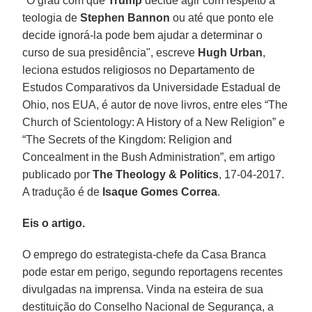
"O grau com que
Trump
decide agir com respeito à
teologia de
Stephen Bannon
ou até que ponto ele
decide ignorá-la pode bem ajudar a determinar o
curso de sua presidência", escreve
Hugh Urban
,
leciona estudos religiosos no Departamento de
Estudos Comparativos da Universidade Estadual de
Ohio, nos EUA, é autor de nove livros, entre eles “The
Church of Scientology: A History of a New Religion” e
“The Secrets of the Kingdom: Religion and
Concealment in the Bush Administration”, em artigo
publicado por
The Theology & Politics
, 17-04-2017.
A tradução é de
Isaque Gomes Correa
.
Eis o artigo.
O emprego do estrategista-chefe da Casa Branca
pode estar em perigo, segundo reportagens recentes
divulgadas na imprensa. Vinda na esteira de sua
destituição do Conselho Nacional de Segurança, a