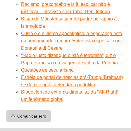
Racismo, preconceito e Islã: explicar não é
justificar. Entrevista com Tahar Ben Jelloun
Bispo de Münster suspende padre por apoio à
islamofobia
O Islã e o niilismo apocalíptico: a esperança está
na humanidade comum. Entrevista especial com
Donatella di Cesare
“Não é justo dizer que o islã é terrorista”, diz o
Papa Francisco na viagem de volta da Polônia
Questões de secularismo
Estrela de portal de notícias pró-Trump (Breitbart)
se demite após defender a pedofilia
Blogosfera de extrema-direita faz da "Alt-Right"
um fenômeno global
⚠️
Comunicar erro