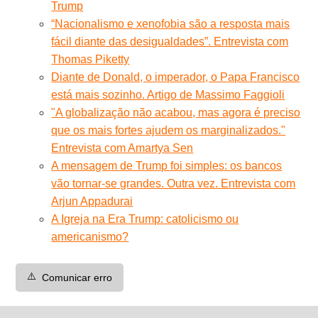
Trump
“Nacionalismo e xenofobia são a resposta mais
fácil diante das desigualdades”. Entrevista com
Thomas Piketty
Diante de Donald, o imperador, o Papa Francisco
está mais sozinho. Artigo de Massimo Faggioli
"A globalização não acabou, mas agora é preciso
que os mais fortes ajudem os marginalizados."
Entrevista com Amartya Sen
A mensagem de Trump foi simples: os bancos
vão tornar-se grandes. Outra vez. Entrevista com
Arjun Appadurai
A Igreja na Era Trump: catolicismo ou
americanismo?
⚠️
Comunicar erro