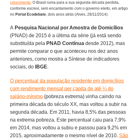
crescimento
. O Brasil ruma para a sua segunda década perdida,
conforme escrevi, sem encantamento com o governo eleito, em artigo
no
Portal Ecodebate
, dois anos atrás (Alves, 28/11/2014).
A
Pesquisa Nacional por Amostra de Domicílios
(PNAD) de 2015 é a última da série (já está sendo
substituída pela
PNAD
Contínua
desde 2012), mas
permite comparar o que aconteceu nos dez anos
anteriores, como mostra a Síntese de indicadores
sociais, do
IBGE
.
O percentual da população residente em domicílios
com rendimento mensal per capita de até ¼ do
salário-mínimo
(pobreza extrema) vinha caindo na
primeira década do século XX, mas voltou a subir na
segunda década. Em 2011, havia 8,5% das pessoas
na extrema pobreza. Este percentual caiu para 7,9%
em 2014, mas voltou a subiu e passou para 9,2% em
2015, aproximadamente o mesmo nível de 2010.
São