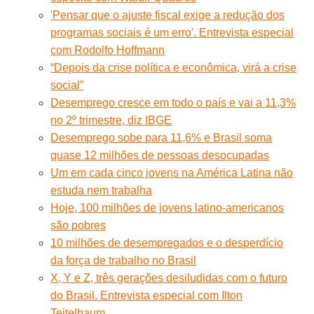
'Pensar que o ajuste fiscal exige a redução dos
programas sociais é um erro'. Entrevista especial
com Rodolfo Hoffmann
“Depois da crise política e econômica, virá a crise
social”
Desemprego cresce em todo o país e vai a 11,3%
no 2º trimestre, diz IBGE
Desemprego sobe para 11,6% e Brasil soma
quase 12 milhões de pessoas desocupadas
Um em cada cinco jovens na América Latina não
estuda nem trabalha
Hoje, 100 milhões de jovens latino-americanos
são pobres
10 milhões de desempregados e o desperdício
da força de trabalho no Brasil
X, Y e Z, três gerações desiludidas com o futuro
do Brasil. Entrevista especial com Ilton
Teitelbaum