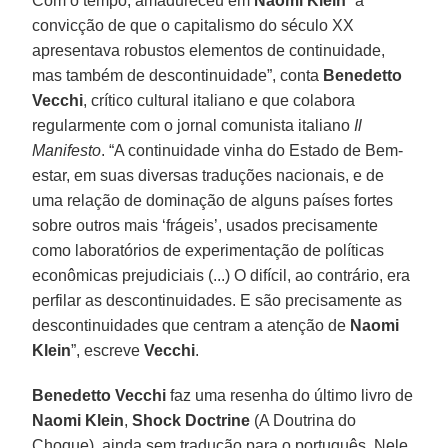
Com o tempo, amadureceu em
Naomi Klein
“a
convicção de que o capitalismo do século XX
apresentava robustos elementos de continuidade,
mas também de descontinuidade”, conta
Benedetto
Vecchi
, crítico cultural italiano e que colabora
regularmente com o jornal comunista italiano
Il
Manifesto
. “A continuidade vinha do Estado de Bem-
estar, em suas diversas traduções nacionais, e de
uma relação de dominação de alguns países fortes
sobre outros mais ‘frágeis’, usados precisamente
como laboratórios de experimentação de políticas
econômicas prejudiciais (...) O difícil, ao contrário, era
perfilar as descontinuidades. E são precisamente as
descontinuidades que centram a atenção de
Naomi
Klein
”, escreve
Vecchi
.
Benedetto Vecchi
faz uma resenha do último livro de
Naomi Klein
,
Shock Doctrine
(A Doutrina do
Choque), ainda sem tradução para o português. Nele,