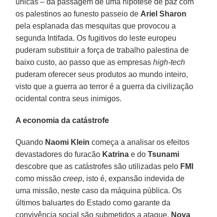
únicas – da passagem de uma hipótese de paz com
os palestinos ao funesto passeio de
Ariel Sharon
pela esplanada das mesquitas que provocou a
segunda Intifada. Os fugitivos do leste europeu
puderam substituir a força de trabalho palestina de
baixo custo, ao passo que as empresas
high-tech
puderam oferecer seus produtos ao mundo inteiro,
visto que a guerra ao terror é a guerra da civilização
ocidental contra seus inimigos.
A economia da catástrofe
Quando
Naomi Klein
começa a analisar os efeitos
devastadores do furacão
Katrina
e do
Tsunami
descobre que as catástrofes são utilizadas pelo
FMI
como missão
creep
, isto é, expansão indevida de
uma missão, neste caso da máquina pública. Os
últimos baluartes do Estado como garante da
convivência social são submetidos a ataque.
Nova