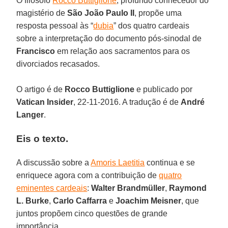
O filósofo
Rocco Buttiglione
, profundo conhecedor do
magistério de
São João Paulo II
, propõe uma
resposta pessoal às “
dubia
” dos quatro cardeais
sobre a interpretação do documento pós-sinodal de
Francisco
em relação aos sacramentos para os
divorciados recasados.
O artigo é de
Rocco Buttiglione
e publicado por
Vatican Insider
, 22-11-2016. A tradução é de
André
Langer
.
Eis o texto.
A discussão sobre a
Amoris Laetitia
continua e se
enriquece agora com a contribuição de
quatro
eminentes cardeais
:
Walter
Brandmüller
,
Raymond
L. Burke
,
Carlo Caffarra
e
Joachim Meisner
, que
juntos propõem cinco questões de grande
importância.