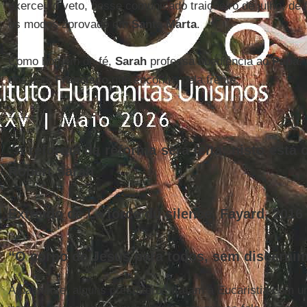
exerceu o veto, nesse comunicado traiçoeiro de julho, de
os modos aprovado em
Santa Marta
.
Como homem de fé,
Sarah
professa obediência ao
Papa
.
dos dois
Francisco
que encontra pela frente.
------
“A reforma da reforma será feita; nisto está o
Robert Sarah
Extraído de La force du silence, Fayard, 2016
“O corpo de Jesus para todos, sem discernim
Atualmente, alguns presbíteros tratam a Eucaristia com u