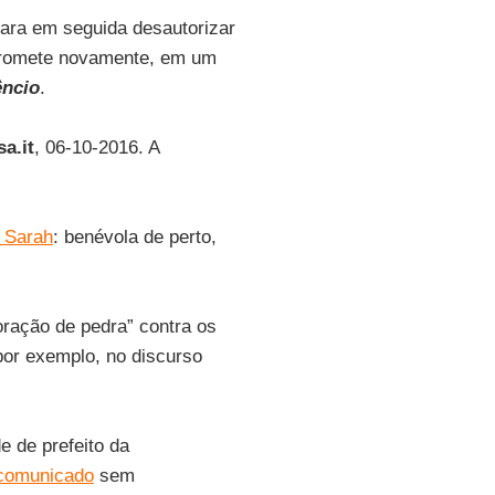
ara em seguida desautorizar
romete novamente, em um
êncio
.
a.it
, 06-10-2016. A
 Sarah
: benévola de perto,
ração de pedra” contra os
or exemplo, no discurso
 de prefeito da
comunicado
sem