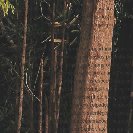
veem a missa como um banquete em que se fala, em que o
ensinamento de Jesus, os divorciados recasados, os var
situação de adultério, os turistas não batizados que part
eucarísticas das grandes multidões anônimas podem ter a
Corpo e ao Sangue de Cristo.
A Igreja deve examinar urgentemente a oportunidade ecles
grandes celebrações eucarísticas compostas por milhares
participantes. Existe o grande perigo de transformar a Euc
da Fé”, em uma vulgar quermesse e de profanar o Corpo 
Cristo. Os sacerdotes que distribuem as espécies sagra
dão o Corpo de Jesus a todos, sem distinguir entre os cri
participam da profanação do Santo Sacrifício eucarístico
autoridade na Igreja convertem-se em culpados, mediant
voluntária, ao deixar que se realize o sacrilégio e a prof
nestas gigantescas e ridículas autocelebrações, nas qua
que “estão anunciando a morte do Senhor, até que ele venh