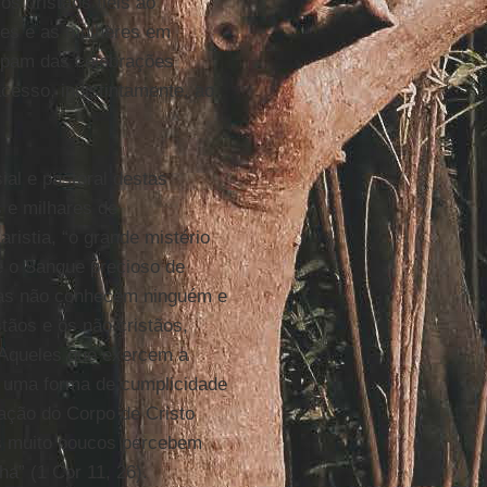
s cristãos fiéis ao
ões e as mulheres em
icipam das celebrações
cesso, indistintamente, ao
ial e pastoral destas
 e milhares de
aristia, “o grande mistério
e o Sangue precioso de
das não conhecem ninguém e
stãos e os não cristãos,
. Aqueles que exercem a
e uma forma de cumplicidade
anação do Corpo de Cristo
is muito poucos percebem
a” (1 Cor 11, 26).