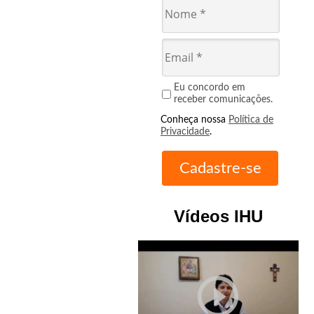
Eu concordo em
receber comunicações.
Conheça nossa
Política de
Privacidade
.
Vídeos IHU
play_circle_outline