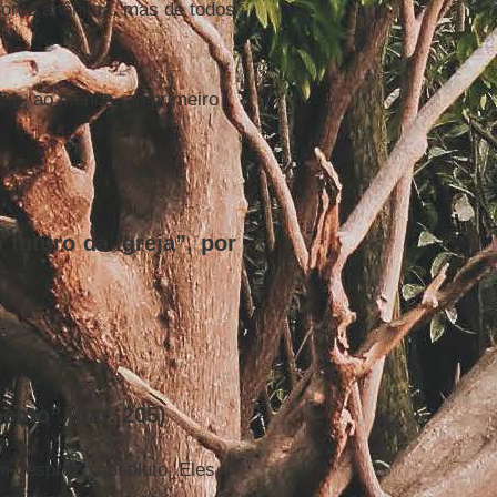
 fonte anônima, mas de todos
 Ou, ao menos, ao primeiro
 futuro da Igreja”, por
ento” (par. 205)
m desprezo absoluto. Eles