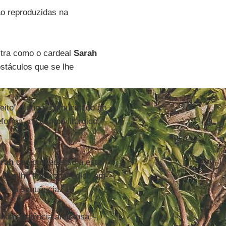
ão reproduzidas na
stra como o cardeal
Sarah
bstáculos que se lhe
 feito” o que o comunicado do
eforma” no campo litúrgico,
rah
que procedesse a esta
 que lhe tinha concedido em
ido na sequência.
unda audiência amistosa –,