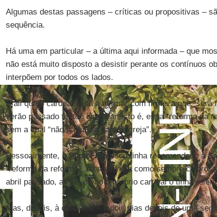
Algumas destas passagens – críticas ou propositivas – s
sequência.
Há uma em particular – a última aqui informada – que mo
não está muito disposto a desistir perante os contínuos o
interpõem por todos os lados.
É ali que o cardeal volta a afirmar com firmeza que “será
verão passado tentou bloquear, isto é, essa “reforma da r
sem a qual “não há futuro para a Igreja”.
Pessoalmente, o
Papa Francisc
o tinha recomendado a
Sa
“reforma da reforma”, na audiência como sempre calorosa
abril passado, assim como o próprio cardeal o tinha refer
Mas, depois, à distância – e dois dias depois de uma seg