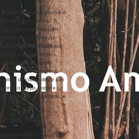
 ênfase no aspecto festivo e
ento de Cristo na cruz. A
e nos reconciliarmos com
 confissão não estão na
ertência de
São Paulo
aos
este pão e bebem deste
 venha. Por isso, quem
e, será réu do Corpo e do
o antes de comer deste pão
scernir o Corpo, come e
 tantos fracos e enfermos, e
.” (par. 237)
ossível eliminar Cristo que