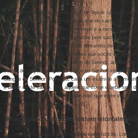
Os sacerdotes infiéis à “memória” de Jesus colocam mais
na dimensão fraternal da missa do que no sacrifício sangr
importância das disposições interiores e a necessidade d
Deus aceitando que nos purifiquemos pelo sacramento da
moda hoje em dia. Cada vez mais deixamos de lado a adv
coríntios: “Portanto, todas as vezes que vocês comem d
sangue, estão anunciando a morte do Senhor, até que ele
comer deste pão e beber do cálice do Senhor indignament
Sangue do Senhor. Portanto, cada um examine a si mesm
e beber deste cálice, pois aquele que come e bebe sem di
bebe a própria condenação. É por isso que entre vocês há
muitos morreram” (1 Cor 11, 27-30).
“Muitos sacerdotes que entram triunfalmente..
Ao começar as nossas celebrações eucarísticas, como é p