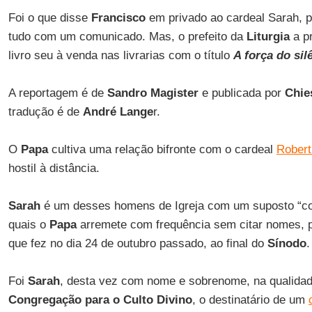
Foi o que disse
Francisco
em privado ao cardeal Sarah, p
tudo com um comunicado. Mas, o prefeito da
Liturgia
a p
livro seu à venda nas livrarias com o título
A força do sil
A reportagem é de
Sandro Magister
e publicada por
Chies
tradução é de
André Lange
r.
O
Papa
cultiva uma relação bifronte com o cardeal
Robert
hostil à distância.
Sarah
é um desses homens de Igreja com um suposto “co
quais o
Papa
arremete com frequência sem citar nomes, p
que fez no dia 24 de outubro passado, ao final do
Sínodo
.
Foi
Sarah
, desta vez com nome e sobrenome, na qualidade
Congregação para o Culto Divino
, o destinatário de um