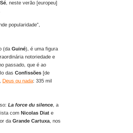
 Sé
, neste verão [europeu]
.
nde popularidade”,
no (da
Guiné
), é uma figura
raordinária notoriedade e
no passado, que é ao
ilo das
Confissões
[de
,
Deus ou nada
: 335 mil
oso:
La force du silence
, a
evista com
Nicolas Diat
e
ior da
Grande Cartuxa
, nos