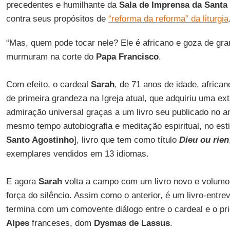
precedentes e humilhante da
Sala de Imprensa da Santa
contra seus propósitos de
“reforma da reforma” da liturgia
“Mas, quem pode tocar nele? Ele é africano e goza de gra
murmuram na corte do
Papa Francisco
.
Com efeito, o cardeal
Sarah
, de 71 anos de idade, africa
de primeira grandeza na Igreja atual, que adquiriu uma ext
admiração universal graças a um livro seu publicado no a
mesmo tempo autobiografia e meditação espiritual, no est
Santo Agostinho
], livro que tem como título
Dieu ou rien
exemplares vendidos em 13 idiomas.
E agora
Sarah
volta a campo com um livro novo e volum
força do silêncio. Assim como o anterior, é um livro-entr
termina com um comovente diálogo entre o cardeal e o pr
Alpes
franceses, dom
Dysmas de Lassus
.