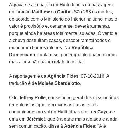
Agrava-se a situação no
Haiti
depois da passagem
do furacão
Matthew
no
Caribe
. São 283 os mortos,
de acordo com o Ministério do Interior haitiano, mas o
valor é provisório e, certamente, deverá aumentar,
porque ainda há áreas totalmente isoladas. O vento e
a chuva destruíram casas, descobriram telhados e
inundaram bairros inteiros. Na
República
Dominicana
, contam-se, por enquanto quatro mortos,
mas ainda não há um relatório oficial.
A reportagem é da
Agência Fides
, 07-10-2016. A
tradução é de
Moisés Sbardelotto
.
O
Ir. Jeffrey Rolle
, conselheiro geral dos missionários
redentoristas, que têm diversas casas e três
comunidades no sul no
Haiti
(duas em
Les Cayes
e
uma em
Jérémie
), que é a parte mais afetada e ainda
sem comunicação, disse à
Agência Fides
: "Até