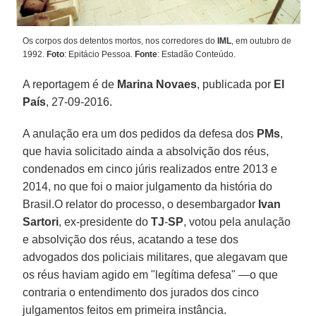
Os corpos dos detentos mortos, nos corredores do
IML
, em outubro de
1992.
Foto
: Epitácio Pessoa.
Fonte
: Estadão Conteúdo.
A reportagem é de
Marina Novaes
, publicada por
El
País
, 27-09-2016.
A anulação era um dos pedidos da defesa dos
PMs
,
que havia solicitado ainda a absolvição dos réus,
condenados em cinco júris realizados entre 2013 e
2014, no que foi o maior julgamento da história do
Brasil.O relator do processo, o desembargador
Ivan
Sartori
, ex-presidente do
TJ
-
SP
, votou pela anulação
e absolvição dos réus, acatando a tese dos
advogados dos policiais militares, que alegavam que
os réus haviam agido em "legítima defesa" —o que
contraria o entendimento dos jurados dos cinco
julgamentos feitos em primeira instância.