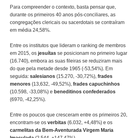
Para compreender o contexto, basta pensar que,
durante os primeiros 40 anos pós-conciliares, as
congregações clericais ou sacerdotais se contraíram
em média 24,58%.
Entre os institutos que lideram o ranking de membros
em 2015, os
jesuítas
se posicionam no primeiro lugar
(16.740), embora as suas fileiras se reduziram mais
do que pela metade desde 1965 (-53,54%). Em
seguida:
salesianos
(15.270, -30,72%),
frades
menores
(13,632, -49,52%),
frades capuchinhos
(10.598, -33,08%) e
beneditinos confederados
(6970, -42,25%).
Entre os poucos que cresceram entre os primeiros 20,
encontram-se os
verbitas
(6.032, +4,48%) e os
carmelitas da Bem-Aventurada Virgem Maria
Imaculada
(2.544, +147,47%).