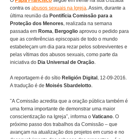
O
Papa Francisco
segue em frente na sua cruzada
contra os
abusos sexuais na Igreja
. Assim, durante a
última reunião da
Pontifícia Comissão para a
Proteção dos Menores
, realizada na semana
passada em
Roma
,
Bergoglio
aprovou o pedido para
que as conferências episcopais de todo o mundo
estabeleçam um dia para rezar pelos sobreviventes e
pelas vítimas dos abusos sexuais, como parte da
iniciativa do
Dia Universal de Oração
.
A reportagem é do sítio
Religión Digital
, 12-09-2016.
A tradução é de
Moisés Sbardelotto
.
"A Comissão acredita que a oração pública também é
uma forma importante de demonstrar uma maior
conscientização na Igreja", informa o
Vaticano
. O
próximo passo dos trabalhos da Comissão – que
avançam na atualização dos projetos em curso e no