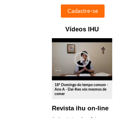
Vídeos IHU
play_circle_outline
18º Domingo do tempo comum -
Ano A - Dai-lhes vós mesmos de
comer
Revista ihu on-line