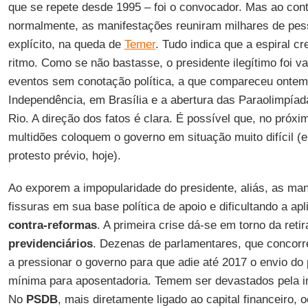
que se repete desde 1995 – foi o convocador. Mas ao cont
normalmente, as manifestações reuniram milhares de pe
explícito, na queda de
Temer
. Tudo indica que a espiral c
ritmo. Como se não bastasse, o presidente ilegítimo foi v
eventos sem conotação política, a que compareceu ontem:
Independência, em Brasília e a abertura das Paraolimpía
Rio. A direção dos fatos é clara. É possível que, no próx
multidões coloquem o governo em situação muito difícil 
protesto prévio, hoje).
Ao exporem a impopularidade do presidente, aliás, as man
fissuras em sua base política de apoio e dificultando a a
contra-reformas
. A primeira crise dá-se em torno da reti
previdenciários
. Dezenas de parlamentares, que concorr
a pressionar o governo para que adie até 2017 o envio do 
mínima para aposentadoria. Temem ser devastados pela i
No
PSDB
, mais diretamente ligado ao capital financeiro,