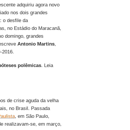
rescente adquiriu agora novo
aiado nos dois grandes
 o desfile da
das, no Estádio do Maracanã,
imo domingo, grandes
 escreve
Antonio Martins
,
9-2016.
ipóteses polêmicas
. Leia
os de crise aguda da velha
ais, no Brasil. Passada
aulista
, em São Paulo,
nde realizavam-se, em março,