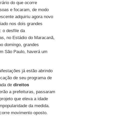
rário do que ocorre
ssoas e focaram, de modo
rescente adquiriu agora novo
aiado nos dois grandes
 o desfile da
das, no Estádio do Maracanã,
imo domingo, grandes
(em São Paulo, haverá um
ifestações já estão abrindo
plicação de seu programa de
rada de
direitos
erão a prefeituras, passaram
projeto que eleva a idade
mpopularidade da medida.
 ocorre movimento oposto.