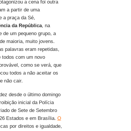
tagonizou a cena foi outra
am a partir de uma
 a praça da Sé,
ência da República
, na
te de um pequeno grupo, a
nde maioria, muito jovens.
s palavras eram repetidas,
e todos com um novo
 provável, como se verá, que
ocou todos a não aceitar os
e não cair.
idez desde o último domingo
ibição inicial da Polícia
riado de Sete de Setembro
26 Estados e em Brasília.
O
as por direitos e igualdade,