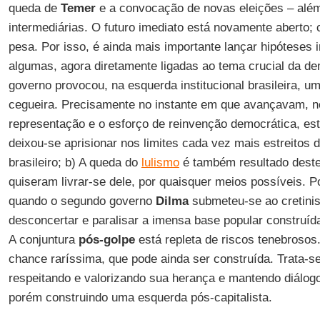
queda de
Temer
e a convocação de novas eleições – além
intermediárias. O futuro imediato está novamente aberto; 
pesa. Por isso, é ainda mais importante lançar hipóteses
algumas, agora diretamente ligadas ao tema crucial da d
governo provocou, na esquerda institucional brasileira,
cegueira. Precisamente no instante em que avançavam, n
representação e o esforço de reinvenção democrática, est
deixou-se aprisionar nos limites cada vez mais estreitos 
brasileiro; b) A queda do
lulismo
é também resultado deste 
quiseram livrar-se dele, por quaisquer meios possíveis. 
quando o segundo governo
Dilma
submeteu-se ao cretinis
desconcertar e paralisar a imensa base popular construída
A conjuntura
pós-golpe
está repleta de riscos tenebroso
chance raríssima, que pode ainda ser construída. Trata-s
respeitando e valorizando sua herança e mantendo diálog
porém construindo uma esquerda pós-capitalista.