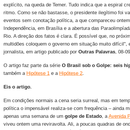
explícito, na queda de Temer. Tudo indica que a espiral c
ritmo. Como se não bastasse, o presidente ilegítimo foi v
eventos sem conotação política, a que compareceu ontem:
Independência, em Brasília e a abertura das Paraolimpía
Rio. A direção dos fatos é clara. É possível que, no próx
multidões coloquem o governo em situação muito difícil",
jornalista, em artigo publicado por
Outras Palavras
, 08-0
O artigo faz parte da série
O Brasil sob o Golpe: seis h
também a
Hipótese 1
e a
Hipótese 2
.
Eis o artigo.
Em condições normais a cena seria surreal, mas em temp
política o impensável realiza-se com frequência – ainda m
apenas uma semana de um
golpe de Estado
, a
Avenida P
viveu ontem uma reviravolta. Ali, a poucas quadras de o