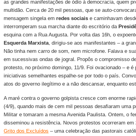
as grandes manifestações de ódio à democracia, quem pro
multidão. Cerca de 20 mil pessoas, que se auto-convocar
mensagem singela em
redes sociais
e caminhavam desde
interromperam sua marcha diante do escritório da
Presid
esquina com a Rua Augusta. Por volta das 16h, o expoen
Esquerda Marxista
, dirigiu-se aos manifestantes – a gra
Não tinha nem carro de som, nem microfone. Falava e sua
em sucessivas ondas de jogral. Propôs o compromisso d
protesto, no próximo domingo, 11/9. Foi ovacionado – e é
iniciativas semelhantes espalhe-se por todo o país. Conv
atos do governo ilegítimo e a não descansar, enquanto est
A maré contra o governo golpista cresce com enorme rap
(4/9), quando mais de cem mil pessoas desafiaram uma pro
Militar e tomaram a mesma Avenida Paulista. Ontem, o fe
disseminou a resistência. Novos protestos ocorreram em 
Grito dos Excluídos
– uma celebração das pastorais católic