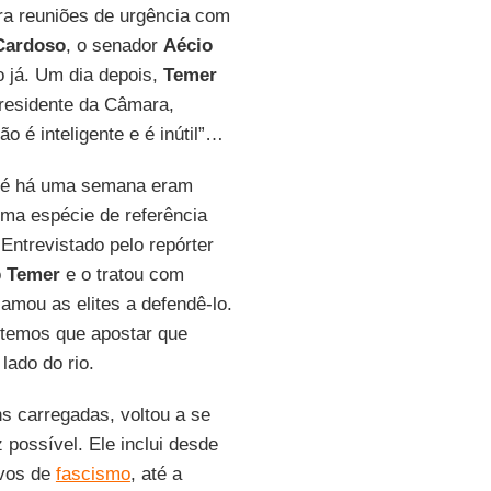
ra reuniões de urgência com
Cardoso
, o senador
Aécio
o já. Um dia depois,
Temer
presidente da Câmara,
ão é inteligente e é inútil”…
 até há uma semana eram
ma espécie de referência
Entrevistado pelo repórter
o
Temer
e o tratou com
amou as elites a defendê-lo.
s temos que apostar que
lado do rio.
 carregadas, voltou a se
 possível. Ele inclui desde
ivos de
fascismo
, até a