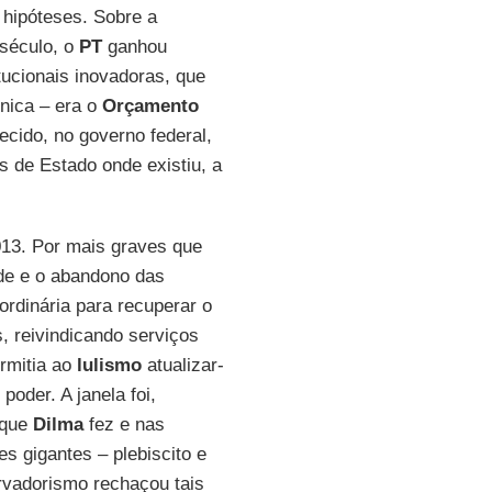
 hipóteses. Sobre a
 século, o
PT
ganhou
tucionais inovadoras, que
nica – era o
Orçamento
ecido, no governo federal,
 de Estado onde existiu, a
013. Por mais graves que
ade e o abandono das
ordinária para recuperar o
, reivindicando serviços
rmitia ao
lulismo
atualizar-
oder. A janela foi,
 que
Dilma
fez e nas
s gigantes – plebiscito e
rvadorismo rechaçou tais