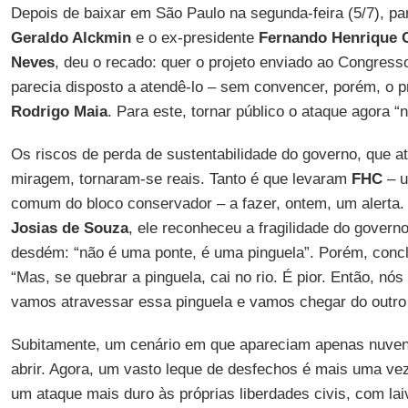
Depois de baixar em São Paulo na segunda-feira (5/7), pa
Geraldo Alckmin
e o ex-presidente
Fernando Henrique 
Neves
, deu o recado: quer o projeto enviado ao Congress
parecia disposto a atendê-lo – sem convencer, porém, o 
Rodrigo Maia
. Para este, tornar público o ataque agora “n
Os riscos de perda de sustentabilidade do governo, que
miragem, tornaram-se reais. Tanto é que levaram
FHC
– u
comum do bloco conservador – a fazer, ontem, um alerta. 
Josias de Souza
, ele reconheceu a fragilidade do govern
desdém: “não é uma ponte, é uma pinguela”. Porém, concl
“Mas, se quebrar a pinguela, cai no rio. É pior. Então, nó
vamos atravessar essa pinguela e vamos chegar do outro 
Subitamente, um cenário em que apareciam apenas nuvens
abrir. Agora, um vasto leque de desfechos é mais uma vez
um ataque mais duro às próprias liberdades civis, com la