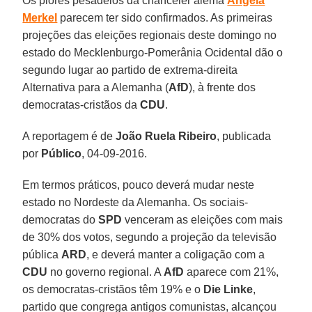
Os piores pesadelos da chanceler alemã
Angela
Merkel
parecem ter sido confirmados. As primeiras
projeções das eleições regionais deste domingo no
estado do Mecklenburgo-Pomerânia Ocidental dão o
segundo lugar ao partido de extrema-direita
Alternativa para a Alemanha (
AfD
), à frente dos
democratas-cristãos da
CDU
.
A reportagem é de
João Ruela Ribeiro
, publicada
por
Público
, 04-09-2016.
Em termos práticos, pouco deverá mudar neste
estado no Nordeste da Alemanha. Os sociais-
democratas do
SPD
venceram as eleições com mais
de 30% dos votos, segundo a projeção da televisão
pública
ARD
, e deverá manter a coligação com a
CDU
no governo regional. A
AfD
aparece com 21%,
os democratas-cristãos têm 19% e o
Die Linke
,
partido que congrega antigos comunistas, alcançou