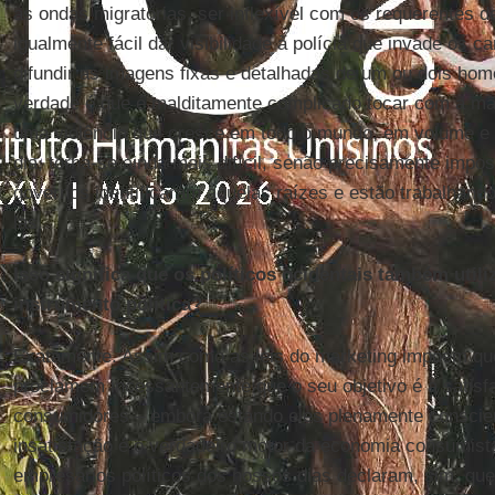
as ondas migratórias, ser inflexível com os requerentes de 
igualmente fácil dar visibilidade à polícia que invade os 
difundir as imagens fixas e detalhadas de um ou dois h
verdade é que é malditamente complicado tocar com a mão
uma violência que cresce em todo o mundo, em volume e 
dia, torna-se ainda mais difícil, senão precisamente impo
governos identificaram aquelas raízes e estão trabalhando
las.
Isso significa que os políticos ocidentais também ut
instrumento política?
Exatamente. Assim como as leis do marketing impõem qu
proclamem incessantemente que o seu objetivo é a satis
consumidores – embora estando eles plenamente conscient
insatisfação é o verdadeiro motor da economia consumis
empresários políticos dos nossos dias declaram, sim, que 