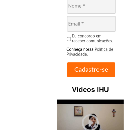
Eu concordo em
receber comunicações.
Conheça nossa
Política de
Privacidade
.
Vídeos IHU
play_circle_outline