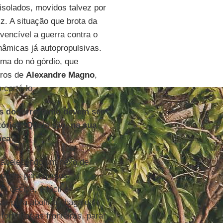
isolados, movidos talvez por
z. A situação que brota da
vencível a guerra contra o
nâmicas já autopropulsivas.
ma do nó górdio, que
iros de
Alexandre Magno
,
cortá-lo.
es do terrorismo devem ser
órios. Quais são, na sua
nea?
stabelecendo um nexo de
adores para que os
m decide, é fácil e
az para abolir a chaga da
rtificar as fronteiras, parar