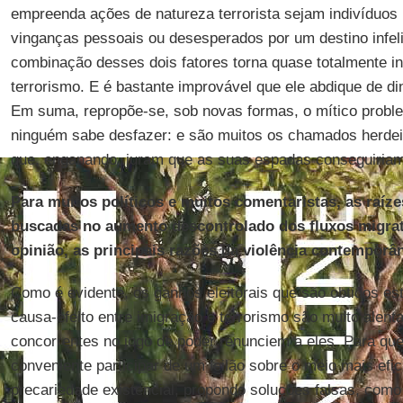
empreenda ações de natureza terrorista sejam indivíduos 
vinganças pessoais ou desesperados por um destino infeli
combinação desses dois fatores torna quase totalmente in
terrorismo. E é bastante improvável que ele abdique de di
Em suma, repropõe-se, sob novas formas, o mítico proble
ninguém sabe desfazer: e são muitos os chamados herde
que, enganando, juram que as suas espadas conseguiriam 
Para muitos políticos e muitos comentaristas, as raíz
buscadas no aumento descontrolado dos fluxos migrat
opinião, as principais razões da violência contemporâ
Como é evidente, os ganhos eleitorais que são obtidos e
causa-efeito entre imigração e terrorismo são muito alent
concorrentes no jogo de poder renunciem a eles. Para que
conveniente participar de um leilão sobre o meio mais efic
precariedade existencial, propondo soluções falsas, como fo