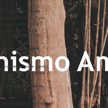
de cidadania, além das
emodeladas. O medo é um
om a argumentação e a
ez mais insistentes à
.
esfazer aquilo que o
do".
s reconheçam como o porta-
ção está nas nossas mãos. A
 recíproca, em uma
s a aprender uns com os
 embora de longo prazo, é a