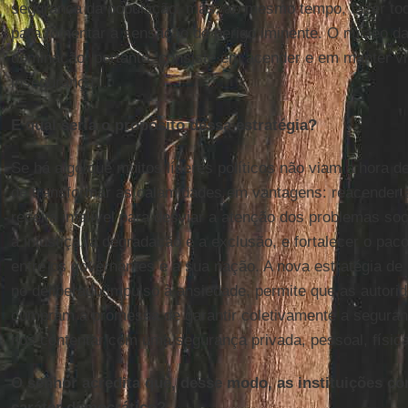
segurança da população, mas, ao mesmo tempo, fazer todo
para fomentar a sensação de perigo iminente. O núcleo da 
dominação, portanto, consiste em acender e em manter vi
insegurança...
E qual seria o propósito dessa estratégia?
Se há algo que muitos líderes políticos não viam a hora d
de transformar as calamidades em vantagens: reacender
receita infalível para desviar a atenção dos problemas so
a injustiça, a degradação e a exclusão, e fortalecer o pa
entre os governantes e a sua nação. A nova estratégia d
no deliberado impulso à ansiedade, permite que as autori
cumpram a promessa de garantir coletivamente a seguran
nos contentar com uma segurança privada, pessoal, física
O senhor acredita que, desse modo, as instituições co
caráter democrático?