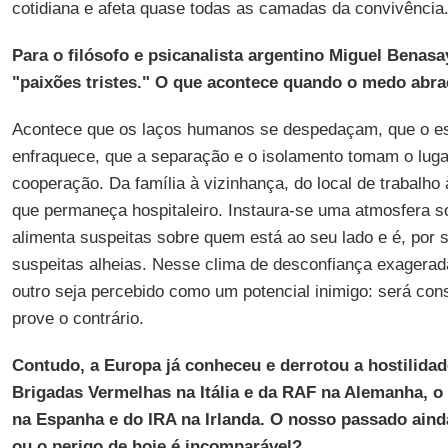
cotidiana e afeta quase todas as camadas da convivência
Para o filósofo e psicanalista argentino Miguel Benasa
"paixões tristes." O que acontece quando o medo abra
Acontece que os laços humanos se despedaçam, que o esp
enfraquece, que a separação e o isolamento tomam o luga
cooperação. Da família à vizinhança, do local de trabalho
que permaneça hospitaleiro. Instaura-se uma atmosfera 
alimenta suspeitas sobre quem está ao seu lado e é, por 
suspeitas alheias. Nesse clima de desconfiança exagerad
outro seja percebido como um potencial inimigo: será con
prove o contrário.
Contudo, a Europa já conheceu e derrotou a hostilidade
Brigadas Vermelhas na Itália e da RAF na Alemanha, o 
na Espanha e do IRA na Irlanda. O nosso passado aind
ou o perigo de hoje é incomparável?