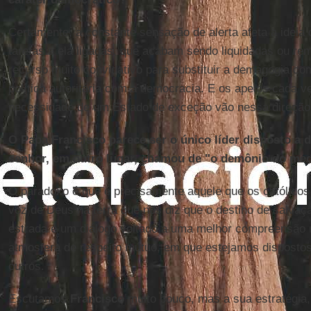
Certamente, a constante sensação de alerta afeta a ideia 
tarefas a ela ligadas, que acabam sendo liquidadas ou r
recurso muito convidativo para substituir a demagogia c
política autoritária com a democracia. E os apelos cada v
necessidade de um Estado de exceção vão nessa direção
O Papa Francisco parece ser o único líder disposto a d
senhor, em outro lugar, chamou de "o demônio do me
O paradoxo é que é precisamente aquele que os católico
voz de Deus na terra que nos diz que o destino de salva
estrada é um diálogo voltado a uma melhor compreensão
atmosfera de respeito mútuo, em que estejamos disposto
outros.
Escutamos
Francisco
muito pouco, mas a sua estratégia,