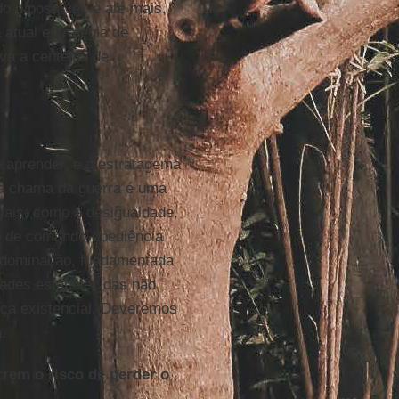
 o possível, e até mais,
atual estratégia de
va a centelha de
e aprender, é o estratagema
 a chama da guerra é uma
ciais, como a desigualdade,
co de comando-obediência
e dominação, fundamentada
dades estabelecidas não
ça existencial. Deveremos
.
rrem o risco de perder o