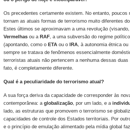
Os precedentes certamente existem. No entanto, poucos 
tornam as atuais formas de terrorismo muito diferentes d
Estes últimos se aproximavam a uma revolução (visando
Vermelhas
ou a
RAF
, a uma subversão do regime político
(apontando, como o
ETA
ou o
IRA
, à autonomia étnica ou 
sempre se tratava de fenômenos essencialmente doméstic
terroristas atuais não pertencem a nenhuma dessas duas s
fato, é completamente diferente.
Qual é a peculiaridade do terrorismo atual?
A sua força deriva da capacidade de corresponder às nov
contemporânea: a
globalização
, por um lado, e a
individ
lado, as estruturas que promovem o terrorismo se global
capacidades de controle dos Estados territoriais. Por out
e o princípio de emulação alimentado pela mídia global 