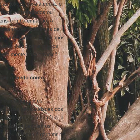
asilo... E, para a mídia, é
campos de refugiados ou
omens-bomba em ação. A
 as raízes autênticas de
em intensidade. E, dia após
ssível, demonstrar que os
 realmente para erradicá-
ilizam o medo como
e os comerciantes
fação das necessidades dos
es de que, ao contrário, a
ta –, assim também os
o seu objetivo é garantir a