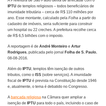
A Prefeitura de São Paulo deixa de arrecadar com o
IPTU
de templos religiosos – todos beneficiários de
imunidade tributária – cerca de R$ 110 milhões por
ano. Esse montante, calculado pela
Folha
a partir do
cadastro de imóveis, seria suficiente para construir
um hospital ou 22 creches. A prefeitura recolhe cerca
de R$ 6,5 bilhões com o imposto.
A reportagem é de
André Monteiro
e
Artur
Rodrigues
, publicada pelo jornal
Folha de S. Paulo
,
08-08-2016.
Além do
IPTU
, templos têm isenção de outros
tributos, como o
ISS
(sobre serviços). A imunidade
fiscal de
IPTU
é prevista na Constituição desde 1946
e, atualmente, o tema é debatido no Congresso.
A
bancada religiosa
na Câmara quer ampliar a
isenção de
IPTU
para todo o país, incluindo o caso de