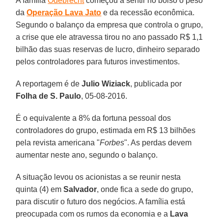
A família
Odebrecht
começou a sentir no bolso o peso
da
Operação Lava Jato
e da recessão econômica.
Segundo o balanço da empresa que controla o grupo,
a crise que ele atravessa tirou no ano passado R$ 1,1
bilhão das suas reservas de lucro, dinheiro separado
pelos controladores para futuros investimentos.
A reportagem é de
Julio Wiziack
, publicada por
Folha de S. Paulo
, 05-08-2016.
É o equivalente a 8% da fortuna pessoal dos
controladores do grupo, estimada em R$ 13 bilhões
pela revista americana "
Forbes
". As perdas devem
aumentar neste ano, segundo o balanço.
A situação levou os acionistas a se reunir nesta
quinta (4) em
Salvador
, onde fica a sede do grupo,
para discutir o futuro dos negócios. A família está
preocupada com os rumos da economia e a
Lava