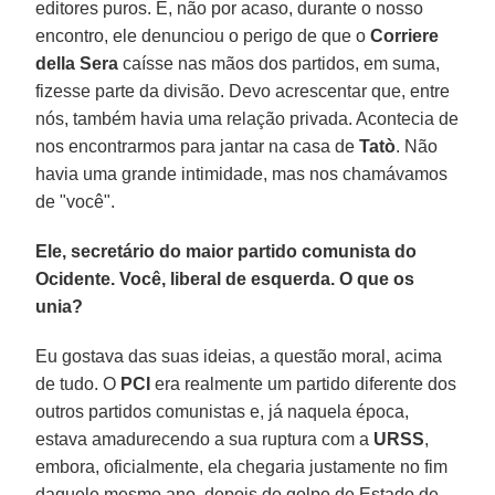
editores puros. E, não por acaso, durante o nosso
encontro, ele denunciou o perigo de que o
Corriere
della Sera
caísse nas mãos dos partidos, em suma,
fizesse parte da divisão. Devo acrescentar que, entre
nós, também havia uma relação privada. Acontecia de
nos encontrarmos para jantar na casa de
Tatò
. Não
havia uma grande intimidade, mas nos chamávamos
de "você".
Ele, secretário do maior partido comunista do
Ocidente. Você, liberal de esquerda. O que os
unia?
Eu gostava das suas ideias, a questão moral, acima
de tudo. O
PCI
era realmente um partido diferente dos
outros partidos comunistas e, já naquela época,
estava amadurecendo a sua ruptura com a
URSS
,
embora, oficialmente, ela chegaria justamente no fim
daquele mesmo ano, depois do golpe de Estado de