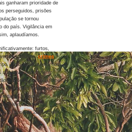
is ganharam prioridade de
os perseguidos, prisões
opulação se tornou
o do país. Vigilância em
ssim, aplaudíamos.
ificativamente: furtos,
evoltas, tumultos,
crimes
mpo. Tudo parecia estar fora
s não havia crescimento
ção brasileira passava fome
ta de direitos fundamentais
a verdade, acabamos
ais. Nesse contexto
va o Brasil de 2027. E ele