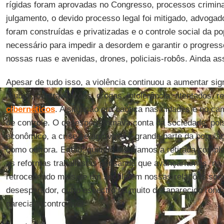
rígidas foram aprovadas no Congresso, processos crimina
julgamento, o devido processo legal foi mitigado, advogad
foram construídas e privatizadas e o controle social da p
necessário para impedir a desordem e garantir o progress
nossas ruas e avenidas, drones, policiais-robôs. Ainda a
Apesar de tudo isso, a violência continuou a aumentar sign
roubos, contravenções, drogas, intolerância, atentados, r
cibernéticos
. A situação era caótica nas cidades e no ca
de controle. O desespero tomava conta da sociedade, poi
econômico, a crise se agravava e grande parte da popula
como outrora. Então, quando festejamos a retirada comple
as reformas trabalhistas pensando que avançaríamos, n
retrocedendo mais de um século em nossas relações soci
desesperador, outro espectro há muito desaparecido ronda
parecia incontrolável.