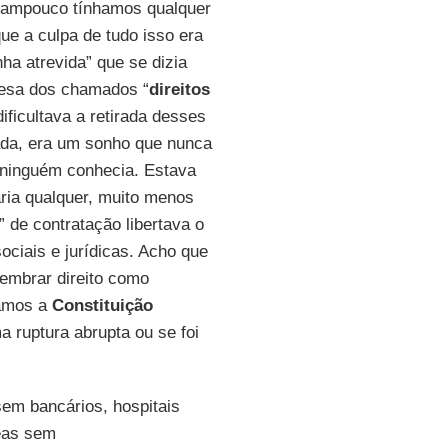
tampouco tínhamos qualquer
ue a culpa de tudo isso era
nha atrevida” que se dizia
fesa dos chamados “
direitos
dificultava a retirada desses
nada, era um sonho que nunca
e ninguém conhecia. Estava
ária qualquer, muito menos
 de contratação libertava o
ociais e jurídicas. Acho que
lembrar direito como
blamos a
Constituição
a ruptura abrupta ou se foi
em bancários, hospitais
eas sem