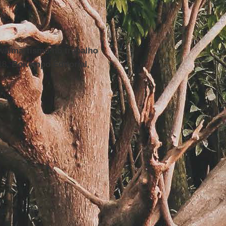
walmartismo no trabalho
18,
Boitempo Editorial
,