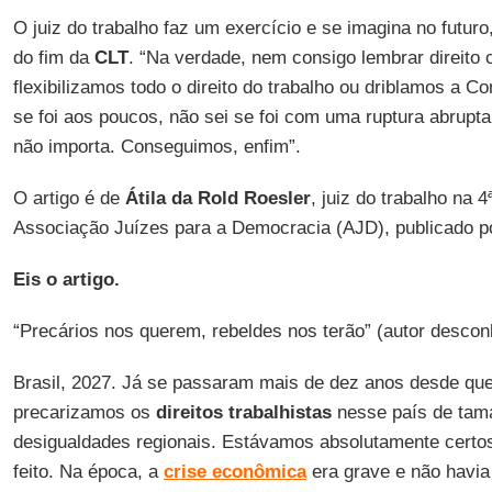
O juiz do trabalho faz um exercício e se imagina no futur
do fim da
CLT
. “Na verdade, nem consigo lembrar direito
flexibilizamos todo o direito do trabalho ou driblamos a Co
se foi aos poucos, não sei se foi com uma ruptura abrupta
não importa. Conseguimos, enfim”.
O artigo é de
Átila da Rold Roesler
, juiz do trabalho na
Associação Juízes para a Democracia (AJD), publicado po
Eis o artigo.
“Precários nos querem, rebeldes nos terão” (autor descon
Brasil, 2027. Já se passaram mais de dez anos desde qu
precarizamos os
direitos trabalhistas
nesse país de tama
desigualdades regionais. Estávamos absolutamente certos
feito. Na época, a
crise econômica
era grave e não havia 