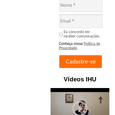
Eu concordo em
receber comunicações.
Conheça nossa
Política de
Privacidade
.
Vídeos IHU
play_circle_outline