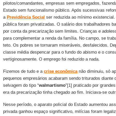
pilotos/comandantes, empresas sem empregados, fazenda
Estado sem funcionalismo público. Após sucessivas ref
a
Previdência Social
ser reduzida ao mínimo existencial.
pública foram privatizadas. O salário dos trabalhadores b
por conta da precarização sem limites. Crianças e adoles
para complementar a renda da família. No campo, se trab
teto. Os pobres se tornaram miseráveis, desfalecidos. De
classe média despencar para o fundo do abismo e o cons
vertiginosamente. O emprego foi reduzido a nada.
Fizemos de tudo e a
crise econômica
não diminuiu, só ap
pequenos empresários acabaram sendo triturados diante d
selvagem do tipo “
walmartismo
”[1] praticado por grande
era da precarização tinha chegado ao fim. Iniciava-se outr
Nesse período, o aparato policial do Estado aumentou as
privada ganhou espaço significativo, milícias foram legali