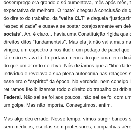
desemprego era grande e só aumentava, mês após mês, 
expectativa de melhora. O “pato” chegou à conclusão de q
do direito do trabalho, da “
velha CLT
” e daquela “justiçazi
“especializada” e ousava se postar corajosamente em de
sociais
”. Ah, é claro... havia uma Constituição rígida que 
direitos ditos “fundamentais”. Mas ela já não valia mais 
vingou, um espectro a nos iludir, um pedaço de papel qu
lá e não estava lá. Importava menos do que uma lei ordin
do que um acordo coletivo. Nós dizíamos que a “liberdade”
indivíduo e revelava a sua plena autonomia nas relações s
esse era o “espírito” da época. Na verdade, nem consigo 
retiramos flexibilizamos todo o direito do trabalho ou dri
Federal
. Não sei se foi aos poucos, não sei se foi com um
um golpe. Mas não importa. Conseguimos, enfim.
Mas algo deu errado. Nesse tempo, vimos surgir bancos s
sem médicos, escolas sem professores, companhias aér