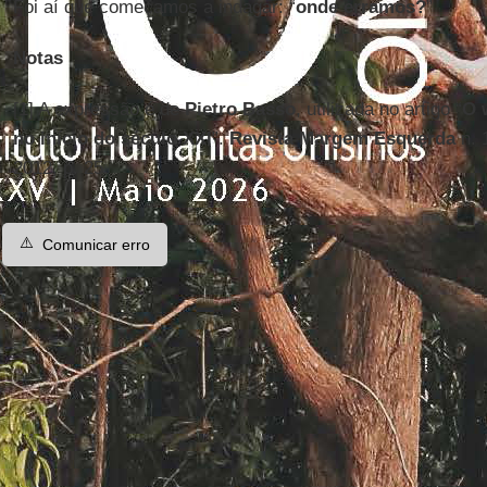
Foi aí que começamos a indagar: “
onde erramos?
”
Notas
[1] A expressão é de
Pietro Basso
, utilizada no artigo “
O 
no início do século XXI
”.
Revista Margem Esquerda
n. 
2012, p. 25.
⚠️
Comunicar erro