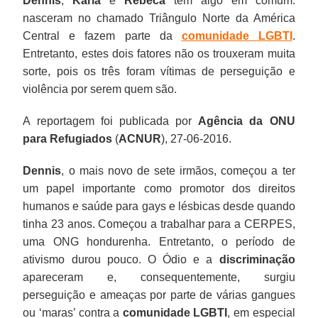
Dennis
,
Karla
e
Rebeca
têm algo em comum:
nasceram no chamado Triângulo Norte da América
Central e fazem parte da
comunidade LGBTI
.
Entretanto, estes dois fatores não os trouxeram muita
sorte, pois os três foram vítimas de perseguição e
violência por serem quem são.
A reportagem foi publicada por
Agência da ONU
para Refugiados
(
ACNUR
), 27-06-2016.
Dennis
, o mais novo de sete irmãos, começou a ter
um papel importante como promotor dos direitos
humanos e saúde para gays e lésbicas desde quando
tinha 23 anos. Começou a trabalhar para a CERPES,
uma ONG hondurenha. Entretanto, o período de
ativismo durou pouco. O Ódio e a
discriminação
apareceram e, consequentemente, surgiu
perseguição e ameaças por parte de várias gangues
ou ‘maras’ contra a
comunidade LGBTI
, em especial