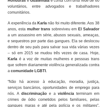
Honduras
e
Guatemala
e conta com uma rede de 60
voluntários, entre advogados e trabalhadores
comunitários.
A experiência da
Karla
não foi muito diferente. Aos 38
anos, esta
mulher trans
sobreviveu em
El Salvador
a um assassino em série, abusos sexuais, ameaças,
e sequestros por parte das gangues. Ela se deslocou
dentro de seu país para salvar sua vida várias vezes
– só em 2015 se mudou três vezes de casa. Hoje,
Karla
é a voz de muitas mulheres e pessoas trans
que sofrem diariamente violência generalizada contra
a
comunidade LGBTI
.
“Não há acesso à educação, moradia, justiça,
serviços bancários, oportunidades de emprego para
nós. A
discriminação
e a
violência
terminam em
crimes de ódio cometidos pelos familiares, pelas
gangues maras e até pela polícia e os militares”,