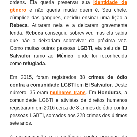
ordens. Ela queria preservar sua
identidade de
gênero
e não queria mudar quem é. Seu chefe,
cúmplice das gangues, decidiu ensinar uma lição a
Rebeca
. Atiraram nela e a deixaram gravemente
ferida.
Rebeca
conseguiu sobreviver, mas ela sabia
que não a deixariam sobreviver da próxima vez.
Como muitas outras pessoas
LGBTI
, ela saiu de
El
Salvador
rumo ao
México
, onde foi reconhecida
como
refugiada
.
Em 2015, foram registrados 38
crimes de ódio
contra a comunidade LGBTI
em
El Salvador
. Deste
número, 35 eram
mulheres trans
. Em
Honduras
, a
comunidade LGBTI e ativistas de direitos humanos
registraram em 2016 cerca de 8 crimes de ódio contra
pessoas LGBTI, somados aos 228 crimes dos últimos
sete anos.
A discriminação e a violência contra pessoas de