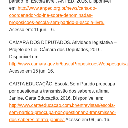
partido” e “Escola livre”. ANPED, 2016. Disponível
em:
http://www.anped.org.br/news/carta-do-
coordenador-do-fne-sobre-denominadas-
proposicoes-escola-sem-partido-e-escola-livre.
Acesso em: 11 jun. 16.
CÂMARA DOS DEPUTADOS. Atividade legislativa –
Projeto de Lei. Câmara dos Deputados, 2016.
Disponível em:
http://www.camara.gov.br/buscaProposicoesWeb/pesquisaS
Acesso em 15 jun. 16.
CARTA EDUCAÇÃO. Escola Sem Partido preocupa
por questionar a transmissão dos saberes, afirma
Janine. Carta Educação, 2016. Disponível em:
http://www.cartaeducacao.com.br/entrevistas/escola-
sem-partido-preocupa-por-questionar-a-transmissao-
dos-saberes-afirma-janine/.
Acesso em 09 jun. 16.