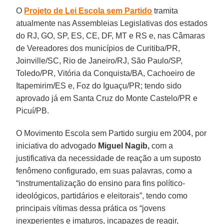
O
Projeto de Lei Escola sem Partido
tramita
atualmente nas Assembleias Legislativas dos estados
do RJ, GO, SP, ES, CE, DF, MT e RS e, nas Câmaras
de Vereadores dos municípios de Curitiba/PR,
Joinville/SC, Rio de Janeiro/RJ, São Paulo/SP,
Toledo/PR, Vitória da Conquista/BA, Cachoeiro de
Itapemirim/ES e, Foz do Iguaçu/PR; tendo sido
aprovado já em Santa Cruz do Monte Castelo/PR e
Picuí/PB.
O Movimento Escola sem Partido surgiu em 2004, por
iniciativa do advogado
Miguel Nagib,
com a
justificativa da necessidade de reação a um suposto
fenômeno configurado, em suas palavras, como a
“instrumentalização do ensino para fins político-
ideológicos, partidários e eleitorais”, tendo como
principais vítimas dessa prática os “jovens
inexperientes e imaturos, incapazes de reagir,