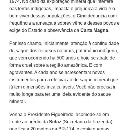
1974. No caso da exploração mineral que interfere
nas terras indígenas, impacta e prejudica a vida e o
bem viver dessas populações, o
Cimi
denuncia com
frequência a ameaça à sobrevivência desses povos e
exige do Estado a observância da
Carta Magna
.
Por isso chamo, inicialmente, atenção à continuidade
do saque dos recursos naturais, patrimônio indígena,
que vem ocorrendo há 500 anos e hoje se abate de
forma cruel sobre a região amazônica. E com
agravantes. A cada ano se acrescentam novos
instrumentos para a efetivação do saque mineral que
já tem dimensões incalculáveis. Você não precisa ir
muito longe para ter uma ideia evidente do saque
mineral.
Venha a Presidente Figueiredo, acomode-se em
frente ao prédio da
Sefaz
(Secretaria da Fazenda),
que fica a 20 metros da BR-174, e conte quantas