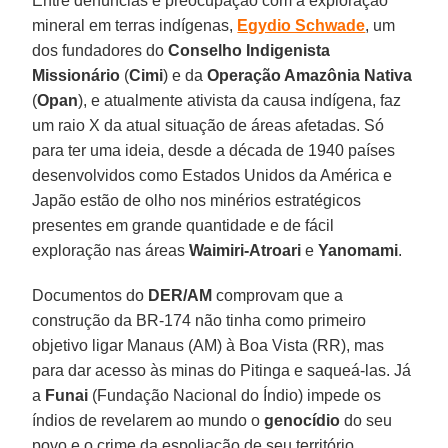
Entre denúncias e preocupação com a exploração
mineral em terras indígenas,
Egydio Schwade
, um
dos fundadores do
Conselho Indigenista
Missionário
(
Cimi
) e da
Operação Amazônia Nativa
(
Opan
), e atualmente ativista da causa indígena, faz
um raio X da atual situação de áreas afetadas. Só
para ter uma ideia, desde a década de 1940 países
desenvolvidos como Estados Unidos da América e
Japão estão de olho nos minérios estratégicos
presentes em grande quantidade e de fácil
exploração nas áreas
Waimiri-Atroari
e
Yanomami
.
Documentos do
DER/AM
comprovam que a
construção da BR-174 não tinha como primeiro
objetivo ligar Manaus (AM) à Boa Vista (RR), mas
para dar acesso às minas do Pitinga e saqueá-las. Já
a
Funai
(Fundação Nacional do Índio) impede os
índios de revelarem ao mundo o
genocídio
do seu
povo e o crime da espoliação de seu território.