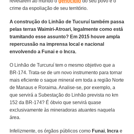
revelarem ao mundo o
genocídio
do seu povo e o
crime da espoliação de seu território.
A construção do Linhão de Tucuruí também passa
pelas terras Waimiri-Atroari, legalmente como está
tramitando esse assunto? Em 2015 houve ampla
repercussão na imprensa local e nacional
envolvendo a Funai e o Incra.
O Linhão de Turcuruí tem o mesmo objetivo que a
BR-174. Trata-se de um novo instrumento para tornar
mais eficiente o saque mineral em toda a região Norte
de Manaus e Roraima. Analise-se, por exemplo, a
que servirá a Subestação do Linhão prevista no km
152 da BR-174? É óbvio que servirá quase
exclusivamente às mineradoras atuantes naquela
área.
Infelizmente, os órgãos públicos como
Funai
,
Incra
e