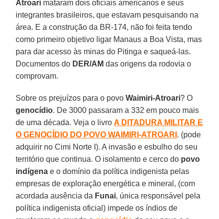
Atroari
mataram dois oficiais americanos e seus
integrantes brasileiros, que estavam pesquisando na
área. E a construção da BR-174, não foi feita tendo
como primeiro objetivo ligar Manaus a Boa Vista, mas
para dar acesso às minas do Pitinga e saqueá-las.
Documentos do
DER/AM
das origens da rodovia o
comprovam.
Sobre os prejuízos para o povo
Waimiri-Atroari
? O
genocídio
. De 3000 passaram a 332 em pouco mais
de uma década. Veja o livro
A DITADURA MILITAR E
O GENOCÍDIO DO POVO WAIMIRI-ATROARI
. (pode
adquirir no Cimi Norte I). A invasão e esbulho do seu
território que continua. O isolamento e cerco do
povo
indígena
e o domínio da política indigenista pelas
empresas de exploração energética e mineral, (com
acordada ausência da
Funai
, única responsável pela
política indigenista oficial) impede os índios de