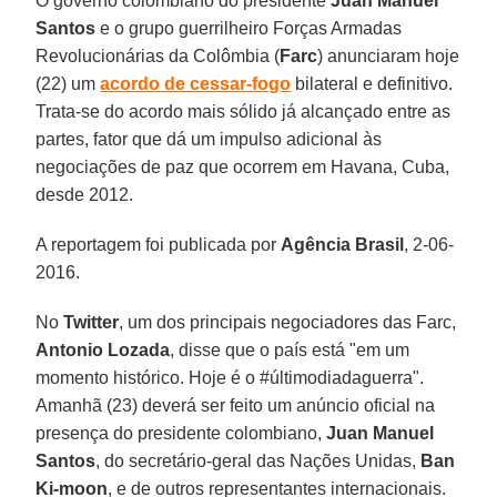
O governo colombiano do presidente
Juan Manuel
Santos
e o grupo guerrilheiro Forças Armadas
Revolucionárias da Colômbia (
Farc
) anunciaram hoje
(22) um
acordo de cessar-fogo
bilateral e definitivo.
Trata-se do acordo mais sólido já alcançado entre as
partes, fator que dá um impulso adicional às
negociações de paz que ocorrem em Havana, Cuba,
desde 2012.
A reportagem foi publicada por
Agência Brasil
, 2-06-
2016.
No
Twitter
, um dos principais negociadores das Farc,
Antonio Lozada
, disse que o país está "em um
momento histórico. Hoje é o #últimodiadaguerra".
Amanhã (23) deverá ser feito um anúncio oficial na
presença do presidente colombiano,
Juan Manuel
Santos
, do secretário-geral das Nações Unidas,
Ban
Ki-moon
, e de outros representantes internacionais.