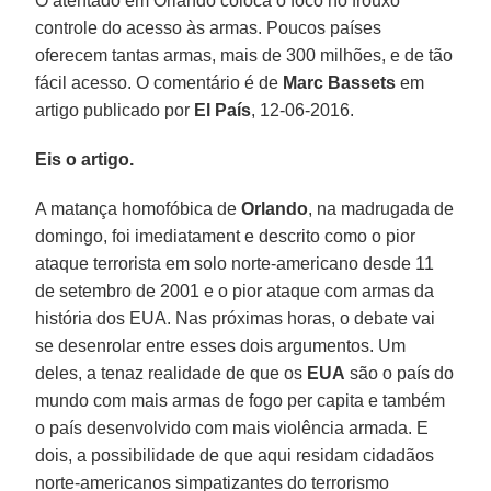
O atentado em Orlando coloca o foco no frouxo
controle do acesso às armas. Poucos países
oferecem tantas armas, mais de 300 milhões, e de tão
fácil acesso. O comentário é de
Marc Bassets
em
artigo publicado por
El
País
, 12-06-2016.
Eis o artigo.
A matança homofóbica de
Orlando
, na madrugada de
domingo, foi imediatament e descrito como o pior
ataque terrorista em solo norte-americano desde 11
de setembro de 2001 e o pior ataque com armas da
história dos EUA. Nas próximas horas, o debate vai
se desenrolar entre esses dois argumentos. Um
deles, a tenaz realidade de que os
EUA
são o país do
mundo com mais armas de fogo per capita e também
o país desenvolvido com mais violência armada. E
dois, a possibilidade de que aqui residam cidadãos
norte-americanos simpatizantes do terrorismo