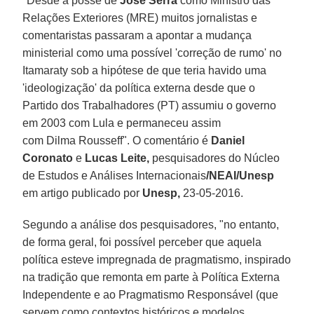
"Desde a posse de
José Serra
como Ministro das
Relações Exteriores (MRE) muitos jornalistas e
comentaristas passaram a apontar a mudança
ministerial como uma possível 'correção de rumo' no
Itamaraty sob a hipótese de que teria havido uma
'ideologização' da política externa desde que o
Partido dos Trabalhadores (PT) assumiu o governo
em 2003 com Lula e permaneceu assim
com Dilma Rousseff". O comentário é
Daniel
Coronato
e
Lucas Leite,
pesquisadores do Núcleo
de Estudos e Análises Internacionais
/NEAI/Unesp
em artigo publicado por
Unesp,
23-05-2016.
Segundo a análise dos pesquisadores, "no entanto,
de forma geral, foi possível perceber que aquela
política esteve impregnada de pragmatismo, inspirado
na tradição que remonta em parte à Política Externa
Independente e ao Pragmatismo Responsável (que
servem como contextos históricos e modelos