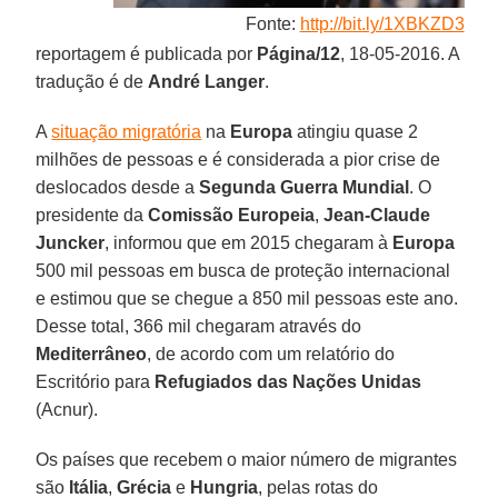
Fonte:
http://bit.ly/1XBKZD3
reportagem é publicada por
Página/12
, 18-05-2016. A
tradução é de
André Langer
.
A
situação migratória
na
Europa
atingiu quase 2
milhões de pessoas e é considerada a pior crise de
deslocados desde a
Segunda Guerra Mundial
. O
presidente da
Comissão Europeia
,
Jean-Claude
Juncker
, informou que em 2015 chegaram à
Europa
500 mil pessoas em busca de proteção internacional
e estimou que se chegue a 850 mil pessoas este ano.
Desse total, 366 mil chegaram através do
Mediterrâneo
, de acordo com um relatório do
Escritório para
Refugiados das Nações Unidas
(Acnur).
Os países que recebem o maior número de migrantes
são
Itália
,
Grécia
e
Hungria
, pelas rotas do