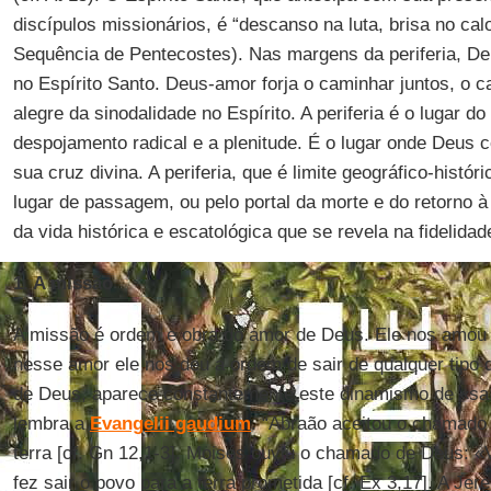
discípulos missionários, é “descanso na luta, brisa no calo
Sequência de Pentecostes). Nas margens da periferia, De
no Espírito Santo. Deus-amor forja o caminhar juntos, o 
alegre da sinodalidade no Espírito. A periferia é o lugar do
despojamento radical e a plenitude. É o lugar onde Deus
sua cruz divina. A periferia, que é limite geográfico-histór
lugar de passagem, ou pelo portal da morte e do retorno 
da vida histórica e escatológica que se revela na fidelidad
1. A missão
A missão é ordem e obra do amor de Deus. Ele nos amou p
nesse amor ele nos deu a ordem de sair de qualquer tipo 
de Deus, aparece constantemente este dinamismo de «saí
lembra a
Evangelii gaudium
. “Abraão aceitou o chamado
terra [cf. Gn 12,1-3]. Moisés ouviu o chamado de Deus: «V
fez sair o povo para a terra prometida [cf. Ex 3,17]. A Je