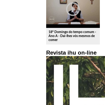
play_circle_outline
18º Domingo do tempo comum -
Ano A - Dai-lhes vós mesmos de
comer
Revista ihu on-line