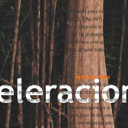
Os verbos preferenciais de
Francisco
, para caracterizar 
por sua natureza missionária (AG 2, DAp 347), são: abrir, 
(transformar), priorizar, despojar e diversificar na unidade
missão tem sua raiz e seu fim não na propaganda nem nas
nossas, mas na atração do Deus trino e uno que se enca
“Quando eu for levantado da terra, atrairei todos a mim” (
2. A margem
Lugar de atuação e horizonte da “
Igreja em saída
” são as
saída para as margens não é natural, é opção que “deriva
Se fez pobre e sempre Se aproximou dos pobres e margina
periferias, que são lugares de encontro com os marginali
fugitivos e os refugiados, com os desesperados e os exc
do encontro com Deus, que no presépio se fez pequeno; 
refugiado; no monte das oliveiras, um desesperado; no tr