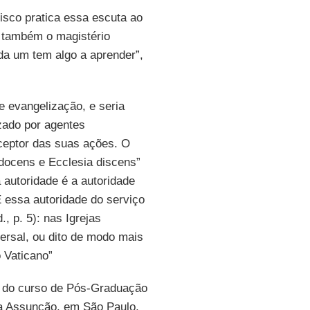
isco pratica essa escuta ao
e também o magistério
ada um tem algo a aprender”,
de evangelização, e seria
zado por agentes
eceptor das suas ações. O
 docens e Ecclesia discens”
a autoridade é a autoridade
 E essa autoridade do serviço
., p. 5): nas Igrejas
versal, ou dito de modo mais
 Vaticano”
r do curso de Pós-Graduação
da Assunção, em São Paulo,