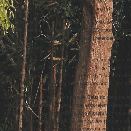
da vida cristã. “A vida se alcança e amadurece à medida 
aos outros. Isto é, definitivamente, a missão” (EG 10).
d) Concentrar-se “no essencial, no que é mais belo, mais 
ao mesmo tempo, mais necessário” (
EG
35). “As elabora
favorecer o contato com a realidade que pretendem explica
(EG 194).
Como operacionalizar essa saída? “Sair da própria comod
alcançar todas as periferias”? (EG 20). A Igreja “em saída
saída exige “prudência e audácia” (EG 47), “coragem” (EG
(EG 85, 129). O modelo dessa missionariedade é a itinerâ
Quem se propõe a “ser o fermento de Deus no meio da h
sempre em busca de “respostas que encorajem, deem esp
caminho” (ibid.) do povo de Deus. Essa Igreja cumpre a 
“o lugar da
misericórdia
gratuita, onde todos possam sent
perdoados e animados a viverem segundo a vida boa do E