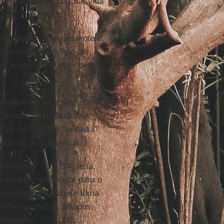
que é entregue para dar vida
importante, mais atraente e,
ções conceituais hão de
r, e não nos afastar dela”
idade e ter a coragem de
” encontra obstáculos. A
 33, 167, 194) e “ousadia”
ncia do próprio Jesus.
umanidade” (EG 114) está
erança e novo vigor para o
sua missão quando se torna
ir-se acolhidos, amados,
vangelho” (EG 114).