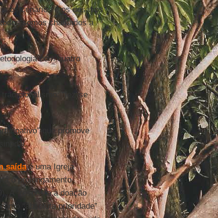
tes os cenários e os desafios
e todos somos chamados a
todologia com quatro
tradicionalismo: “fez-se
rticipativo” que promove
sinodal.
m saída
é uma Igreja
stá o prolongamento
). A “resposta à doação
 como “absoluta prioridade”