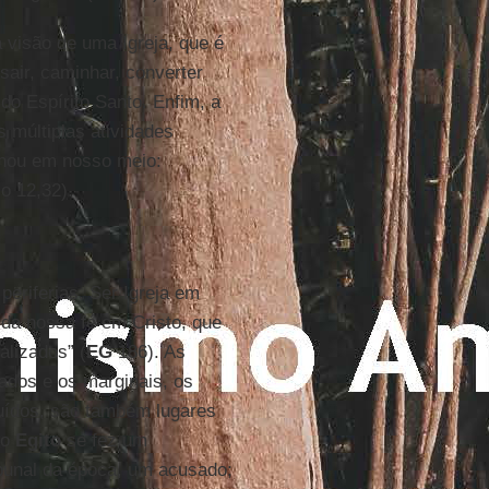
a visão de uma Igreja, que é
sair, caminhar, converter
 do Espírito Santo. Enfim, a
 múltiplas atividades
rnou em nosso meio:
Jo 12,32).
 periferias. Ser Igreja em
 da nossa fé em Cristo, que
lizados” (
EG
186). As
zados e os marginais, os
luídos, são também lugares
no
Egito
se fez um
ibunal da época, um acusado;