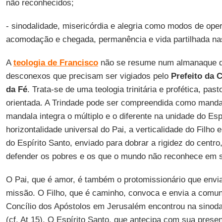
não reconhecidos;
- sinodalidade, misericórdia e alegria como modos de ope
acomodação e chegada, permanência e vida partilhada nas
A
teologia de Francisco
não se resume num almanaque de
desconexos que precisam ser vigiados pelo
Prefeito da 
da Fé
. Trata-se de uma teologia trinitária e profética, past
orientada. A Trindade pode ser compreendida como manda
mandala integra o múltiplo e o diferente na unidade do Esp
horizontalidade universal do Pai, a verticalidade do Filho 
do Espírito Santo, enviado para dobrar a rigidez do centro
defender os pobres e os que o mundo não reconhece em s
O Pai, que é amor, é também o protomissionário que envia.
missão. O Filho, que é caminho, convoca e envia a comun
Concílio dos Apóstolos em Jerusalém encontrou na sinod
(cf. At 15). O Espírito Santo, que antecipa com sua pres