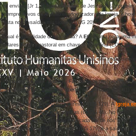
te enviar» [Jr 1,7]. Naquele «ide» de Jesus, estão presen
sempre novos da missão evangelizadora da Igreja, e hoj
esta nova «saída» missionária” (EG 20).
Qual é a finalidade dessa saída? A
EG
aponta para uma me
pilares de uma pastoral em chave missionária (EG 33ss):
a) Abandonar o cômodo critério pastoral, seu imobilismo e 
sempre assim” (
EG
33).
b) “
Ouvir a todos
” (
EG
31). Faz parte de um “processo pa
“uma comunhão dinâmica, aberta, missionária” (EG 31) e 
c) “Saída de si próprio para o irmão” (
EG
179). A
Igreja e
despojada com as portas abertas (cf. EG 46). No outro “e
permanente da Encarnação para cada um de nós” (EG 179
absolutamente gratuita de Deus” (EG 179) é a saída de si