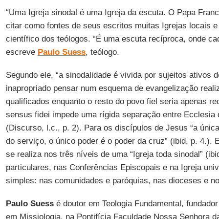
“Uma Igreja sinodal é uma Igreja da escuta. O Papa Franc
citar como fontes de seus escritos muitas Igrejas locais 
científico dos teólogos. “É uma escuta recíproca, onde c
escreve
Paulo Suess
, teólogo.
Segundo ele, “a sinodalidade é vivida por sujeitos ativos 
inapropriado pensar num esquema de evangelização reali
qualificados enquanto o resto do povo fiel seria apenas r
sensus fidei impede uma rígida separação entre Ecclesia
(Discurso, l.c., p. 2). Para os discípulos de Jesus “a únic
do serviço, o único poder é o poder da cruz” (ibid. p. 4.).
se realiza nos três níveis de uma “Igreja toda sinodal” (ibid
particulares, nas Conferências Episcopais e na Igreja uni
simples: nas comunidades e paróquias, nas dioceses e no
Paulo Suess
é doutor em Teologia Fundamental, fundado
em Missiologia, na Pontifícia Faculdade Nossa Senhora 