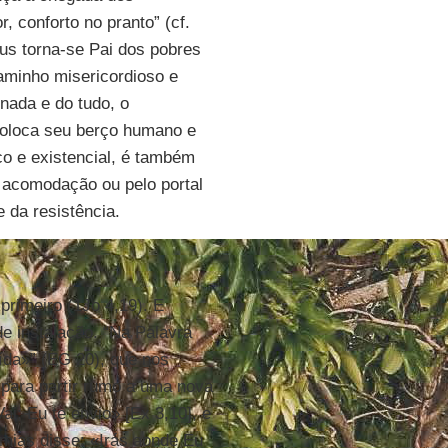
r, conforto no pranto” (cf.
us torna-se Pai dos pobres
caminho misericordioso e
 nada e do tudo, o
 coloca seu berço humano e
ico e existencial, é também
à acomodação ou pelo portal
e da resistência.
rimeiro (1Jo 4,19). E
de instalação. “Na Palavra
da»” (EG 20), que nos
 para partir rumo a uma nova
ai; Eu te envio» [Ex 3,10], e
remias disse: «Irás aonde Eu