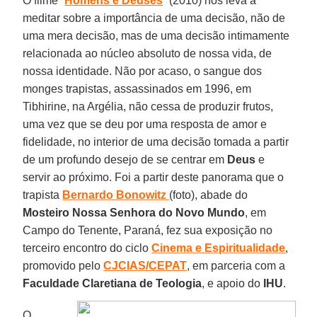
O filme “
Homens e Deuses
” (2010) nos leva a
meditar sobre a importância de uma decisão, não de
uma mera decisão, mas de uma decisão intimamente
relacionada ao núcleo absoluto de nossa vida, de
nossa identidade. Não por acaso, o sangue dos
monges trapistas, assassinados em 1996, em
Tibhirine, na Argélia, não cessa de produzir frutos,
uma vez que se deu por uma resposta de amor e
fidelidade, no interior de uma decisão tomada a partir
de um profundo desejo de se centrar em
Deus
e
servir ao próximo. Foi a partir deste panorama que o
trapista
Bernardo Bonowitz
(foto), abade do
Mosteiro Nossa Senhora do Novo Mundo
, em
Campo do Tenente, Paraná, fez sua exposição no
terceiro encontro do ciclo
Cinema e Espiritualidade
,
promovido pelo
CJCIAS/CEPAT
, em parceria com a
Faculdade Claretiana de Teologia
, e apoio do
IHU
.
O