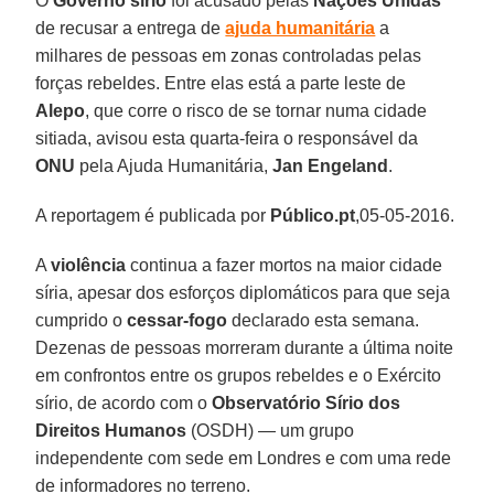
O
Governo sírio
foi acusado pelas
Nações Unidas
de recusar a entrega de
ajuda humanitária
a
milhares de pessoas em zonas controladas pelas
forças rebeldes. Entre elas está a parte leste de
Alepo
, que corre o risco de se tornar numa cidade
sitiada, avisou esta quarta-feira o responsável da
ONU
pela Ajuda Humanitária,
Jan Engeland
.
A reportagem é publicada por
Público.pt
,05-05-2016.
A
violência
continua a fazer mortos na maior cidade
síria, apesar dos esforços diplomáticos para que seja
cumprido o
cessar-fogo
declarado esta semana.
Dezenas de pessoas morreram durante a última noite
em confrontos entre os grupos rebeldes e o Exército
sírio, de acordo com o
Observatório Sírio dos
Direitos Humanos
(OSDH) — um grupo
independente com sede em Londres e com uma rede
de informadores no terreno.