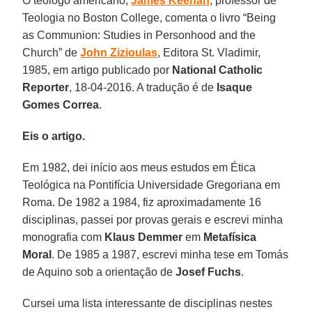
O teólogo americano,
James Keenan
, professor de
Teologia no Boston College, comenta o livro “Being
as Communion: Studies in Personhood and the
Church” de
John Zizioulas
, Editora St. Vladimir,
1985, em artigo publicado por
National Catholic
Reporter
, 18-04-2016. A tradução é de
Isaque
Gomes Correa
.
Eis o artigo.
Em 1982, dei início aos meus estudos em Ética
Teológica na Pontifícia Universidade Gregoriana em
Roma. De 1982 a 1984, fiz aproximadamente 16
disciplinas, passei por provas gerais e escrevi minha
monografia com
Klaus Demmer
em
Metafísica
Moral
. De 1985 a 1987, escrevi minha tese em Tomás
de Aquino sob a orientação de
Josef Fuchs
.
Cursei uma lista interessante de disciplinas nestes