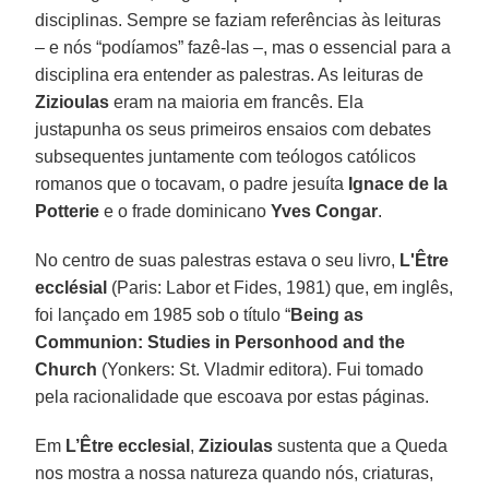
disciplinas. Sempre se faziam referências às leituras
– e nós “podíamos” fazê-las –, mas o essencial para a
disciplina era entender as palestras. As leituras de
Zizioulas
eram na maioria em francês. Ela
justapunha os seus primeiros ensaios com debates
subsequentes juntamente com teólogos católicos
romanos que o tocavam, o padre jesuíta
Ignace de la
Potterie
e o frade dominicano
Yves Congar
.
No centro de suas palestras estava o seu livro,
L'Être
ecclésial
(Paris: Labor et Fides, 1981) que, em inglês,
foi lançado em 1985 sob o título “
Being as
Communion: Studies in Personhood and the
Church
(Yonkers: St. Vladmir editora). Fui tomado
pela racionalidade que escoava por estas páginas.
Em
L’Être ecclesial
,
Zizioulas
sustenta que a Queda
nos mostra a nossa natureza quando nós, criaturas,