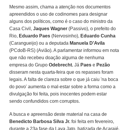
Mesmo assim, chama a atenção nos documentos
apreendidos o uso de codinomes para designar
alguns dos políticos, como é o caso do ministro da
Casa Civil,
Jaques Wagner
(Passivo), o prefeito do
Rio,
Eduardo Paes
(Nervosinho),
Eduardo Cunha
(Carangueijo) ou a deputada
Manuela D'Avila
(PCdoB-RS) (Avião). A parlamentar informou em nota
que não recebeu doação alguma de nenhuma
empresa do Grupo
Odebrecht.
Já
Paes
e
Pezão
disseram nesta quarta-feira que os repasses foram
legais. A falta de clareza sobre o que já caiu 'na boca
do povo' aumenta o mal-estar sobre a forma como a
divulgação foi feita, pois inocentes podem estar
sendo confundidos com corruptos.
A busca e apreensão deste material na casa de
Benedicto Barbosa Silva Jr.
foi feita em fevereiro,
durante a 23a fase da Lava Jato, batizada de Acarajé,