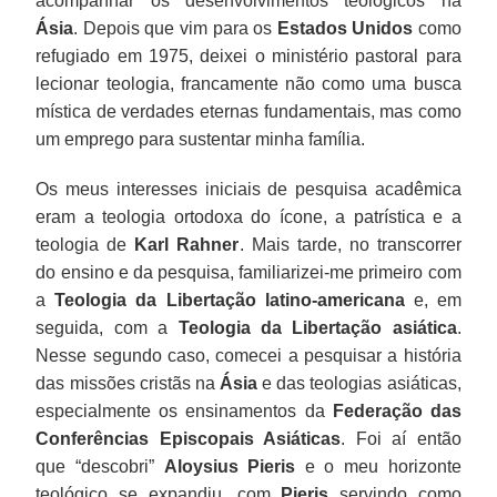
acompanhar os desenvolvimentos teológicos na
Ásia
. Depois que vim para os
Estados Unidos
como
refugiado em 1975, deixei o ministério pastoral para
lecionar teologia, francamente não como uma busca
mística de verdades eternas fundamentais, mas como
um emprego para sustentar minha família.
Os meus interesses iniciais de pesquisa acadêmica
eram a teologia ortodoxa do ícone, a patrística e a
teologia de
Karl Rahner
. Mais tarde, no transcorrer
do ensino e da pesquisa, familiarizei-me primeiro com
a
Teologia da Libertação latino-americana
e, em
seguida, com a
Teologia da Libertação asiática
.
Nesse segundo caso, comecei a pesquisar a história
das missões cristãs na
Ásia
e das teologias asiáticas,
especialmente os ensinamentos da
Federação das
Conferências Episcopais Asiáticas
. Foi aí então
que “descobri”
Aloysius Pieris
e o meu horizonte
teológico se expandiu, com
Pieris
servindo como