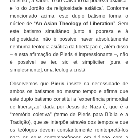
batismo”, a saber: “o do Calvário da pobreza asiática”
e “o do Jordão da religiosidade asiática”. Conforme
mencionado acima, este duplo batismo forma o
núcleo de “
An Asian Theology of Liberation
”. Sem
este batismo simultâneo junto à pobreza e à
religiosidade, não é possível haver absolutamente
nenhuma teologia asiática da libertação e, além disso
– e esta afirmação de Pieris é impressionante –, não
é possível se ter, sic et simpliciter [pura e
simplesmente], uma teologia cristã.
Observemos que
Pieris
insiste na necessidade de
ambos os batismos ao mesmo tempo e afirma que
este duplo batismo constitui a “experiência primordial
de libertação” dada por Jesus de Nazaré, que é a
“memória coletiva” (termo de Pieris para Bíblia e a
Tradição), que se interpõe através dos tempos e que
os teólogos devem constantemente reinterpretá-los
para os seus contemporâneos em diálogo com a