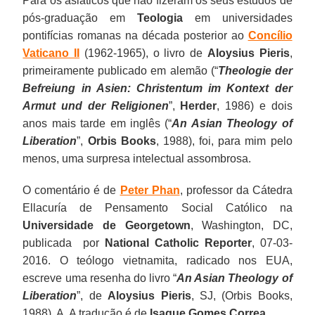
Para os asiáticos que não fizeram os seus estudos de
pós-graduação em
Teologia
em universidades
pontifícias romanas na década posterior ao
Concílio
Vaticano II
(1962-1965), o livro de
Aloysius Pieris
,
primeiramente publicado em alemão (“
Theologie der
Befreiung in Asien: Christentum im Kontext der
Armut und der Religionen
”,
Herder
, 1986) e dois
anos mais tarde em inglês (“
An Asian Theology of
Liberation
”,
Orbis Books
, 1988), foi, para mim pelo
menos, uma surpresa intelectual assombrosa.
O comentário é de
Peter Phan
, professor da Cátedra
Ellacuría de Pensamento Social Católico na
Universidade de Georgetown
, Washington, DC,
publicada por
National Catholic Reporter
, 07-03-
2016. O teólogo vietnamita, radicado nos EUA,
escreve uma resenha do livro
“
An Asian Theology of
Liberation
”, de
Aloysius Pieris
, SJ,
(Orbis Books,
1988). A
A t
radução é de
Isaque Gomes Correa
.