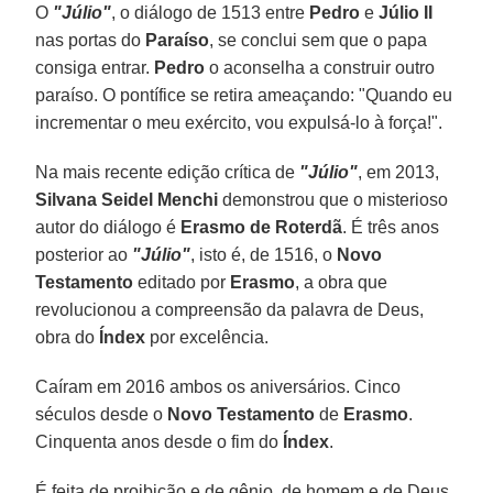
O
"Júlio"
, o diálogo de 1513 entre
Pedro
e
Júlio II
nas portas do
Paraíso
, se conclui sem que o papa
consiga entrar.
Pedro
o aconselha a construir outro
paraíso. O pontífice se retira ameaçando: "Quando eu
incrementar o meu exército, vou expulsá-lo à força!".
Na mais recente edição crítica de
"Júlio"
, em 2013,
Silvana Seidel Menchi
demonstrou que o misterioso
autor do diálogo é
Erasmo de Roterdã
. É três anos
posterior ao
"Júlio"
, isto é, de 1516, o
Novo
Testamento
editado por
Erasmo
, a obra que
revolucionou a compreensão da palavra de Deus,
obra do
Índex
por excelência.
Caíram em 2016 ambos os aniversários. Cinco
séculos desde o
Novo Testamento
de
Erasmo
.
Cinquenta anos desde o fim do
Índex
.
É feita de proibição e de gênio, de homem e de Deus,