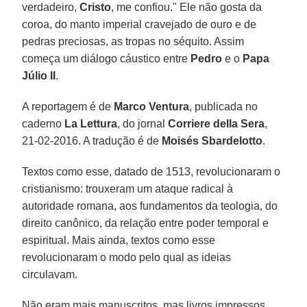
verdadeiro,
Cristo
, me confiou." Ele não gosta da
coroa, do manto imperial cravejado de ouro e de
pedras preciosas, as tropas no séquito. Assim
começa um diálogo cáustico entre
Pedro
e o
Papa
Júlio II
.
A reportagem é de
Marco Ventura
, publicada no
caderno
La Lettura
, do jornal
Corriere della Sera
,
21-02-2016. A tradução é de
Moisés Sbardelotto
.
Textos como esse, datado de 1513, revolucionaram o
cristianismo: trouxeram um ataque radical à
autoridade romana, aos fundamentos da teologia, do
direito canônico, da relação entre poder temporal e
espiritual. Mais ainda, textos como esse
revolucionaram o modo pelo qual as ideias
circulavam.
Não eram mais manuscritos, mas livros impressos.