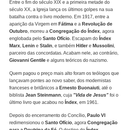
Entre o fim do século XIX e a primeira metade do
século XX, a Igreja lança os últimos golpes na sua
batalha contra o livro moderno. Em 1917, entre a
aparição da Virgem em
Fátima
e a
Revolução de
Outubro
, morreu a
Congregação do Índex
, agora
englobada pelo
Santo Ofício
. Escapam do
Índex
Marx
,
Lenin
e
Stalin
, e também
Hitler
e
Mussolini
,
parceiro das concordatas. Acabam nele, ao contrário,
Giovanni Gentile
e alguns teóricos do nazismo.
Quem pagou o preço mais alto foram os teólogos que
lançavam pontes ao novo saber, dos modernistas
franceses e britânicos a
Ernesto Buonaiuti
, até o
biblista
Jean Steinmann
, cuja
"Vida de Jesus"
foi o
último livro que acabou no
Índex
, em 1961.
Depois do encerramento do Concílio,
Paulo VI
redimensionou o
Santo Ofício
, agora
Congregação
para a Doutrina da Fé
. O destino do
Índex