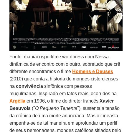
Fonte: maniacosporfilme.wordpress.com Nessa
dinâmica de encontro com o outro, sobretudo que crê
diferente encontramos o filme
Homens e Deuses
(2010) que conta a historia de monges cistercienses
na
convivência
sinfônica com pessoas
muçulmanas. Inspirado em fatos reais, ocorridos na
Argélia
em 1996, o filme do diretor francês
Xavier
Beauvois
("
O Pequeno Tenente
"), sustenta a tensão
da crônica de uma morte anunciada. Mas o cineasta
empenha-se de tal maneira em aprofundar um perfil
de seus personagens, monges católicos sitiados pelo