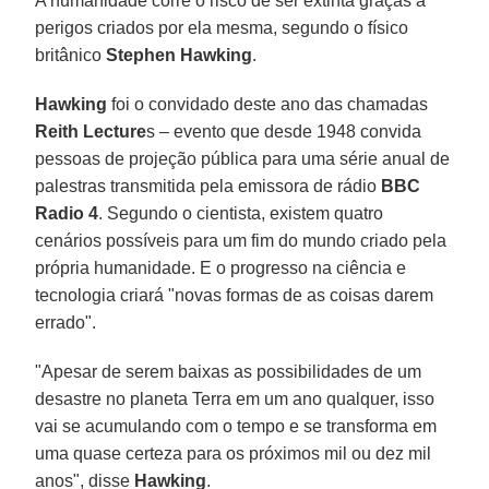
A humanidade corre o risco de ser extinta graças a
perigos criados por ela mesma, segundo o físico
britânico
Stephen Hawking
.
Hawking
foi o convidado deste ano das chamadas
Reith Lecture
s – evento que desde 1948 convida
pessoas de projeção pública para uma série anual de
palestras transmitida pela emissora de rádio
BBC
Radio 4
. Segundo o cientista, existem quatro
cenários possíveis para um fim do mundo criado pela
própria humanidade. E o progresso na ciência e
tecnologia criará "novas formas de as coisas darem
errado".
"Apesar de serem baixas as possibilidades de um
desastre no planeta Terra em um ano qualquer, isso
vai se acumulando com o tempo e se transforma em
uma quase certeza para os próximos mil ou dez mil
anos", disse
Hawking
.