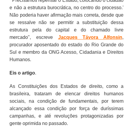
"'
Precisamos repensar o Estado, colocando o cidadão
terem
alvo
de
virtudes
como
aquela
concorda.
a
mais
e não a estrutura burocrática, no centro do processo.'
alcançado
escolhido
substituir
do
imperfeito
que
Que
quem
correta,
Não poderia haver afirmação mais correta, desde que
essa
por
sua
livre
-
o
existe
tem
desde
se ressalve não se permitir a substituição dessa
condição
essas
condição
mercado
se,
artigo
um
fome,
que
estrutura pela do capital e do chamado livre
por
atividades
de
e
depois
da
outro
o
se
mercado
", escreve
Jacques Távora Alfonsin
,
força
“subversivas”
mero
ataca
de
Zero
tipo
Minha
ressalve
procurador aposentado do estado do Rio Grande do
de
do
policial
inciativas
afirmar
Hora
de
Casa
não
Sul e membro da ONG Acesso, Cidadania e Direitos
duríssimas
povo,
postado
do
que
condena
“nepotismo”
Minha
se
Humanos.
campanhas,
como
em
Estado
essa
o
político-
Vida,
permitir
e
seus
defesa
em
boa
Estado
partidário
para
a
Eis o artigo
.
até
representantes
desse
“proteger”
intenção
por
viciando
famílias
substituição
revoluções
costumam
poder.
as
do
suprir,
a
pobres
dessa
As Constituições dos Estados de direito, como a
protagonizadas
denominar
Têm
pessoas,
Estado
ou
condução
sem
estrutura
brasileira, trataram de elencar direitos humanos
por
quem
passado
afirmando
em
seja,
de
teto,
pela
sociais, na condição de fundamentais, por terem
gente
se
por
que
proteger
dar
suas
e
do
alcançado essa condição por força de duríssimas
oprimida
insurge
várias
isso
as
um
políticas
executado
capital
campanhas, e até revoluções protagonizadas por
no
contra
formas,
“retira
pessoas
jeito
também.
outras
e
gente oprimida no passado.
passado.
as
como
possibilidade
retira
de,
Daí
políticas
do