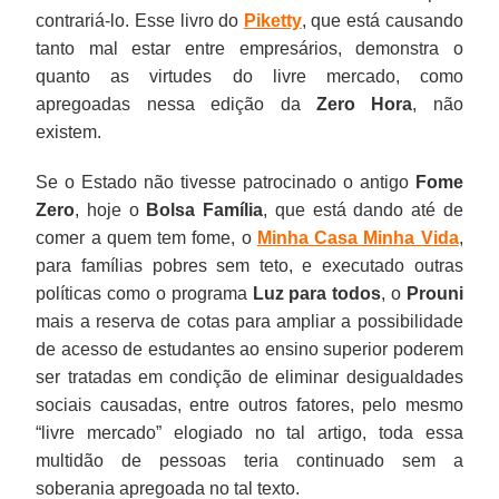
contrariá-lo. Esse livro do
Piketty
, que está causando
de
como
soberania
tanto mal estar entre empresários, demonstra o
alimentos
apregoadas
apregoada
quanto as virtudes do livre mercado, como
a
nessa
no
apregoadas nessa edição da
Zero Hora
, não
serviços
edição
tal
existem.
complexos
da
texto.
de
Zero
Se o Estado não tivesse patrocinado o antigo
Fome
tecnologia,
Hora,
Zero
, hoje o
Bolsa Família
, que está dando até de
sejam
não
comer a quem tem fome, o
Minha Casa Minha Vida
,
atendidas
existem.
para famílias pobres sem teto, e executado outras
ao
políticas como o programa
Luz para todos
, o
Prouni
menor
mais a reserva de cotas para ampliar a possibilidade
custo.”
de acesso de estudantes ao ensino superior poderem
ser tratadas em condição de eliminar desigualdades
sociais causadas, entre outros fatores, pelo mesmo
“livre mercado” elogiado no tal artigo, toda essa
multidão de pessoas teria continuado sem a
soberania apregoada no tal texto.