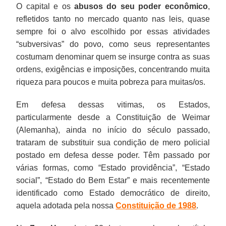
O capital e os
abusos do seu poder econômico
,
suas
“Estado
de
a
mesmo
a
como
chamado
refletidos tanto no mercado quanto nas leis, quase
ordens,
providência”,
escolha
possibilidade
também
responsabiliza-
o
livre
sempre foi o alvo escolhido por essas atividades
exigências
“Estado
de
de
ele
lo
programa
mercado,
“subversivas” do povo, como seus representantes
e
social”,
cada
escolha
com
por
Luz
pois
costumam denominar quem se insurge contra as suas
imposições,
“Estado
um
delas,
os
minorar,
para
não
ordens, exigências e imposições, concentrando muita
concentrando
do
de
tivesse
seus
quando
todos,
há
riqueza para poucos e muita pobreza para muitas/os.
muita
Bem
nós.”
usado
defeitos,
menos,
o
qualquer
riqueza
Estar”
{...}
vírgula
pelo
a
Prouni
prova
Em defesa dessas vitimas, os Estados,
para
e
“É
em
menos
pobreza
mais
histórica
particularmente desde a Constituição de Weimar
poucos
mais
o
vez
diminuir
e
a
de
(Alemanha), ainda no início do século passado,
e
recentemente
livre
de
a
a
reserva
que
trataram de substituir sua condição de mero policial
muita
identificado
mercado
ponto
infelicidade
miséria
de
esses
postado em defesa desse poder. Têm passado por
pobreza
como
que
e
de
causadas
cotas
tenham
várias formas, como “Estado providência”, “Estado
para
Estado
incentiva
acrescentado
quem
pelo
para
mais
social”, “Estado do Bem Estar” e mais recentemente
muitas/os.
democrático
cada
ao
não
sistema
ampliar
respeito
identificado como Estado democrático de direito,
de
indivíduo
nós
tem
econômico
a
pelo
aquela adotada pela nossa
Constituição de 1988
.
direito,
a
“que
poder
defendido
possibilidade
cidadão
aquela
inovar
temos
de
pelo
de
do