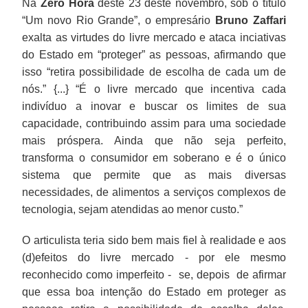
Na
Zero Hora
deste 23 deste novembro, sob o título
adotada
e
dinheiro”.
escolha.
Zaffari,
acesso
que
“Um novo Rio Grande”, o empresário
Bruno Zaffari
pela
buscar
não
de
pelo
exalta as virtudes do livre mercado e ataca inciativas
nossa
os
é
estudantes
dinheiro.
do Estado em “proteger” as pessoas, afirmando que
Constituição
limites
preciso
ao
isso “retira possibilidade de escolha de cada um de
de
de
se
ensino
nós.” {...} “É o livre mercado que incentiva cada
1988.
sua
socorrer
superior
indivíduo a inovar e buscar os limites de sua
capacidade,
nem
poderem
capacidade, contribuindo assim para uma sociedade
contribuindo
de
ser
mais próspera. Ainda que não seja perfeito,
assim
Jesus
tratadas
transforma o consumidor em soberano e é o único
para
Cristo
em
sistema que permite que as mais diversas
uma
nem
condição
necessidades, de alimentos a serviços complexos de
sociedade
de
de
tecnologia, sejam atendidas ao menor custo.”
mais
Marx
eliminar
próspera.
para
desigualdades
O articulista teria sido bem mais fiel à realidade e aos
Ainda
contrariá-
sociais
(d)efeitos do livre mercado - por ele mesmo
que
lo.
causadas,
reconhecido como imperfeito - se, depois de afirmar
não
Esse
entre
que essa boa intenção do Estado em proteger as
seja
livro
outros