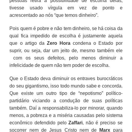
pessoas retira a possibilidade de escolha delas,
perfeito,
do
fatores,
tivesse usado vírgula em vez de ponto e
transforma
Piketty,
pelo
acrescentado ao nós “que temos dinheiro”.
o
que
mesmo
consumidor
está
“livre
Pois quem é pobre e não tem dinheiro, se há coisa da
em
causando
mercado”
qual fica impedido de escolha é justamente aquela
soberano
tanto
elogiado
que o artigo da
Zero Hora
condena o Estado por
e
mal
no
suprir, ou seja, dar um jeito de, mesmo também ele
é
estar
tal
com os seus defeitos, pelo menos diminuir a
o
entre
artigo,
infelicidade de quem não tem poder de escolha.
único
empresários,
toda
Que o Estado deva diminuir os entraves burocráticos
sistema
demonstra
essa
do seu gigantismo, isso todo mundo sabe e concorda.
que
o
multidão
Que existe um outro tipo de “nepotismo” político-
permite
quanto
de
partidário viciando a condução de suas políticas
que
as
pessoas
também. Daí a responsabiliza-lo por minorar, quando
as
virtudes
teria
menos, a pobreza e a miséria causadas pelo sistema
mais
do
continuado
econômico defendido pelo
Zaffari
, não é preciso se
diversas
livre
sem
socorrer nem de Jesus Cristo nem de
Marx
para
necessidades,
mercado,
a