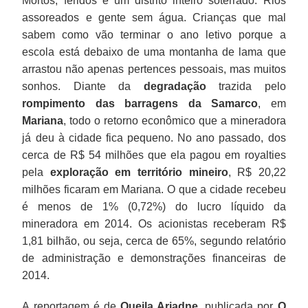
Mortos, feridos e um distrito inteiro soterrado. Rios
assoreados e gente sem água. Crianças que mal
sabem como vão terminar o ano letivo porque a
escola está debaixo de uma montanha de lama que
arrastou não apenas pertences pessoais, mas muitos
sonhos. Diante da
degradação
trazida pelo
rompimento das barragens da Samarco
, em
Mariana
, todo o retorno econômico que a mineradora
já deu à cidade fica pequeno. No ano passado, dos
cerca de R$ 54 milhões que ela pagou em royalties
pela
exploração em território mineiro
, R$ 20,22
milhões ficaram em Mariana. O que a cidade recebeu
é menos de 1% (0,72%) do lucro líquido da
mineradora em 2014. Os acionistas receberam R$
1,81 bilhão, ou seja, cerca de 65%, segundo relatório
de administração e demonstrações financeiras de
2014.
A reportagem é de
Queila Ariadne
, publicada por
O