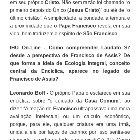
em seu próprio
Cristo.
Não sem razão foi chamado “o
primeiro depois do Único (
Jesus Cristo
)” ou até de “o
último cristão”. A simplicidade, a bondade, a ternura e
a proximidade que o
Papa Francisco
revela em sua
vida, bem traduzem o espírito de
São Francisco
.
IHU On-Line - Como compreender Laudato Si’
desde a perspectiva de Francisco de Assis? De
que forma a ideia de Ecologia Integral, conceito
central da Encíclica, aparece no legado de
Francisco de Assis?
Leonardo Boff -
O próprio Papa o esclarece em sua
encíclica sobre “o cuidado da
Casa Comum
”, ao
dizer: “A reação de
Francisco
ultrapassava uma mera
avaliação intelectual ou um cálculo econômico,
porque, para ele, qualquer criatura era uma irmã,
unida a ele por laços de carinho; por isso sentia-se
chamado a cuidar de tudo o que existe” (n.11). Como