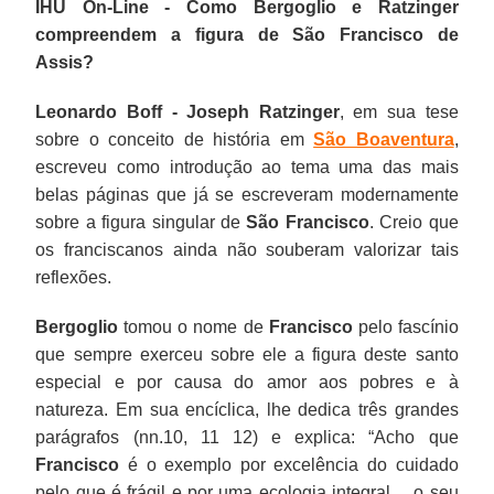
IHU On-Line - Como Bergoglio e Ratzinger
compreendem a figura de São Francisco de
Assis?
Leonardo Boff -
Joseph Ratzinger
, em sua tese
sobre o conceito de história em
São Boaventura
,
escreveu como introdução ao tema uma das mais
belas páginas que já se escreveram modernamente
sobre a figura singular de
São Francisco
. Creio que
os franciscanos ainda não souberam valorizar tais
reflexões.
Bergoglio
tomou o nome de
Francisco
pelo fascínio
que sempre exerceu sobre ele a figura deste santo
especial e por causa do amor aos pobres e à
natureza. Em sua encíclica, lhe dedica três grandes
parágrafos (nn.10, 11 12) e explica: “Acho que
Francisco
é o exemplo por excelência do cuidado
pelo que é frágil e por uma ecologia integral… o seu