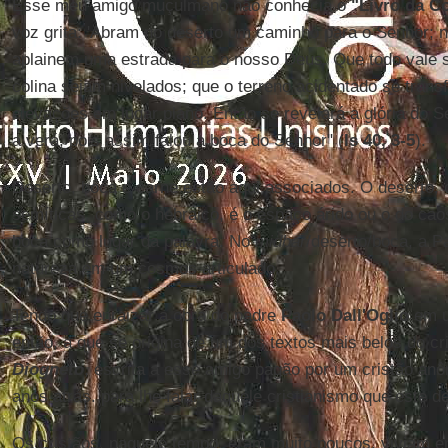
Esse meu amigo muçulmano não conhecia o
"Livro da C
voz grita: 'Abram no deserto um caminho para o Senhor; n
aplainem uma estrada para o nosso Deus. Que todo vale s
colina sejam nivelados; que o terreno acidentado se trans
elevações em lugar plano. Então se revelará a glória do S
a verá, pois assim falou a boca do Senhor" (
Is 40, 3-5
).
Deserto, boca e carne estão aqui associados. O deserto,
semíticas, como o hebraico, é o espaço árido ou o do ca
boca como lugar da palavra. No
midbar
/deserto/boca, a P
natureza em um cosmos articulado.
Tendo que enraizar a obra do padre
Paolo Dall'Oglio
em u
então, a que se origina de um dos textos mais belos do cr
Diogneto
, escrita a esse amigo pagão por um cristão an
anos atrás. para lhe falar daquele cristianismo que este d
Os cristãos, naquele tempo, eram muito poucos, viviam e