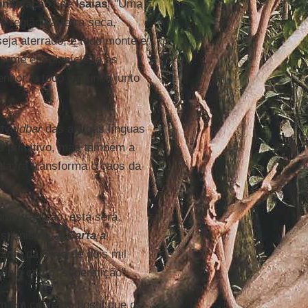
onsolação"
de
Isaías
: "Uma
a região da terra seca,
eja aterrado, e todo monte e
forme em planície, e as
enhor, e todo o mundo junto
 o
midbar
das antigas línguas
os primitivo, mas também a
alavra transforma o caos da
ma tradição, está será,
istianismo, a
Carta a
ônimo da
Síria
de dois mil
efinia como "superstição".
m um contexto hostil que os