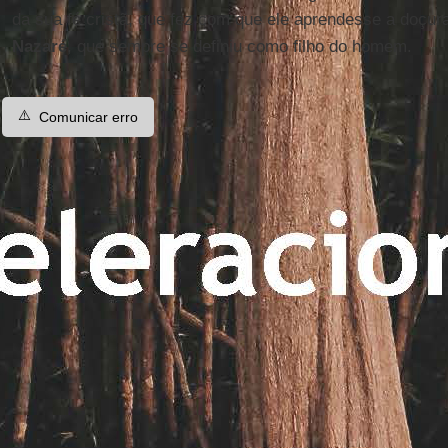
da sua fé cristã, que fez com que ele aprendesse a doçura
Nazaré
, que sempre se definiu como filho do homem.
⚠️
Comunicar erro