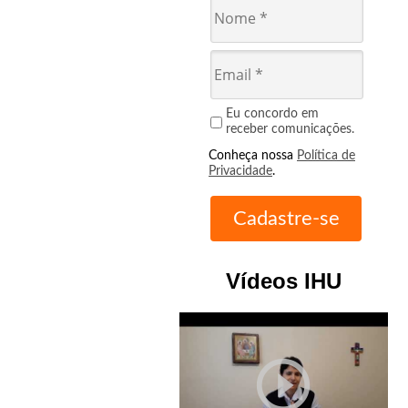
Eu concordo em
receber comunicações.
Conheça nossa
Política de
Privacidade
.
Vídeos IHU
play_circle_outline