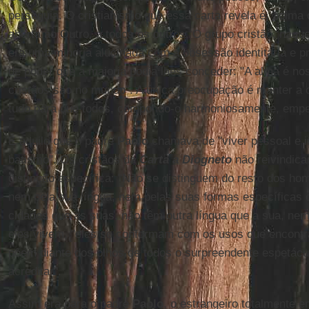
perseguia. O cristianismo que essa carta revela é, acima
aberta ao Outro, a todos os outros. O grupo cristão, naqu
era uma minoria alucinada com a obsessão identitária e 
de poder que a maioria podia lhes conceder: "A alma é no
cristãos são no mundo". A única preocupação é manter a 
tudo para que todos, compondo-o harmoniosamente, em
É aquilo que o padre
Paolo
chamava de "viver pessoal e i
batismo". Os cristãos da
Carta a Diogneto
não reivindic
distinção específica: "Não se distinguem do resto dos ho
nem pela sua língua, nem pelas suas formas específicas d
cidades que as suas, não têm outra língua que a sua, nem
eles vivem, "eles se conformam com os usos que encont
põem diante dos olhos de todos o surpreendente espetáculo
acreditar".
Assim era para o padre
Paolo
, o estrangeiro totalmente 