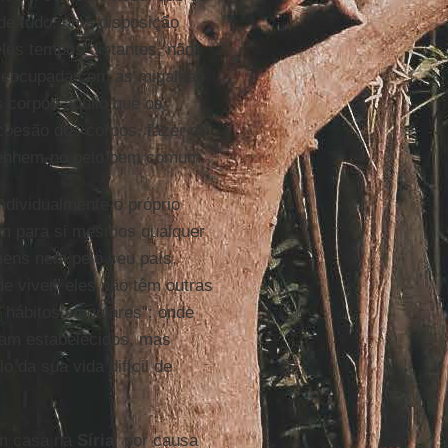
 de tudo, uma disposição
eles tempos distantes, não
preocupada com as migalhas
s corpos aquilo que os
coesão dos corpos, fazer de
penhem-no pelo bem comum.
ndividualmente o próprio
am para si mesmos qualquer
mens nem pelo seu país,
e viver: eles não têm outras
 hábitos singulares": onde
ram estabelecidos, mas
 da sua vida difícil de
em casa na
Síria
, por causa