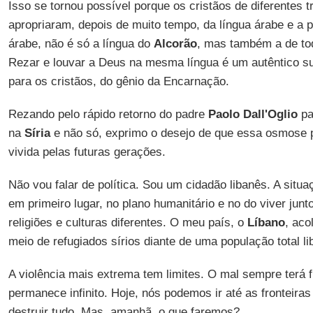
Isso se tornou possível porque os cristãos de diferentes tr
apropriaram, depois de muito tempo, da língua árabe e a
árabe, não é só a língua do
Alcorão
, mas também a de toda
Rezar e louvar a Deus na mesma língua é um autêntico su
para os cristãos, do gênio da Encarnação.
Rezando pelo rápido retorno do padre
Paolo Dall'Oglio
pa
na
Síria
e não só, exprimo o desejo de que essa osmose 
vivida pelas futuras gerações.
Não vou falar de política. Sou um cidadão libanês. A situaç
em primeiro lugar, no plano humanitário e no do viver junt
religiões e culturas diferentes. O meu país, o
Líbano
, aco
meio de refugiados sírios diante de uma população total l
A violência mais extrema tem limites. O mal sempre terá 
permanece infinito. Hoje, nós podemos ir até as fronteiras
destruir tudo. Mas, amanhã, o que faremos?