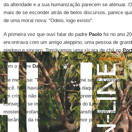
da alteridade e a sua humanização parecem se atenuar. 
mais de se esconder atrás de belos discursos, parece quas
de uma moral nova: "Odeio, logo existo".
A primeira vez que ouvi falar do padre
Paolo
foi no ano 2
encontrava com um amigo aleppino, uma pessoa de grand
piedoso e sincero. Tomávamos uma xícara de chá no
Por
conversando, ele me falou da sua visita ao
mosteiro de
M
com o padre
Dall'Oglio
.
Ele me disse: "Fiquei surpreso ao me sentir à vontade c
você. Não havia nenhum sinal nele daquela barreira que 
um cristão não oriental". O que surpreendeu mais o meu 
conseguiu se impregnar do espírito do
Levante
, instalan
mosteiro profanado que ele tinha transformando em uma fo
tolerância, da reconciliação e do amor pelo outro.