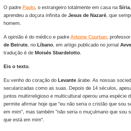
O padre
Paolo
, o estrangeiro totalmente em casa na
Síria
aprendeu a doçura infinita de
Jesus de Nazaré
, que sempr
homem.
A opinião é do médico e padre
Antoine Courban
, professo
de Beirute
, no
Líbano
, em artigo publicado no jornal
Avve
tradução é de
Moisés Sbardelotto
.
Eis o texto.
Eu venho do coração do
Levante
árabe. As nossas socie
secularizadas como as suas. Depois de 14 séculos, apesar
juntos multirreligioso e multicultural operou uma espécie
permite afirmar hoje que "eu não seria o cristão que sou 
em mim", mas também "não seria o muçulmano que sou se
que está em mim".