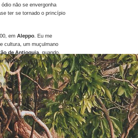
O ódio não se envergonha
e ter se tornado o princípio
000, em
Aleppo
. Eu me
e cultura, um muçulmano
tão de Antioquia
, quando,
ar Musa
e do seu encontro
om ele, assim como com
eu percebo quando encontro
amigo foi que
Paolo
do-se no deserto, em um
rtaleza do diálogo, da