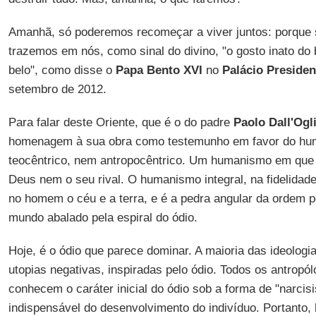
Amanhã, só poderemos recomeçar a viver juntos: porque
trazemos em nós, como sinal do divino, "o gosto inato do
belo", como disse o
Papa Bento XVI
no
Palácio Presiden
setembro de 2012.
Para falar deste Oriente, que é o do padre
Paolo Dall'Ogl
homenagem à sua obra como testemunho em favor do hum
teocêntrico, nem antropocêntrico. Um humanismo em que
Deus nem o seu rival. O humanismo integral, na fidelidade
no homem o céu e a terra, e é a pedra angular da ordem 
mundo abalado pela espiral do ódio.
Hoje, é o ódio que parece dominar. A maioria das ideolog
utopias negativas, inspiradas pelo ódio. Todos os antropó
conhecem o caráter inicial do ódio sob a forma de "narcisis
indispensável do desenvolvimento do indivíduo. Portanto,