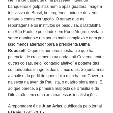
Nem a caricatura de uma passeata inteira de
banqueiros e golpistas nem a apaziguadora imagem
televisiva do Brasil, heterogêneo, unido e de verde-
amarelo contra corrupção. O retrato que as
reportagens e os institutos de pesquisa, o Datafolha
em São Paulo e pelo Index em Porto Alegre, revelam
sobre domingo é um pouco mais complexo e nem por
isso menos aterrador para a presidenta
Dilma
Rousseff
. O que os números mostram é que há
potencial de crescimento na onda anti-Governo, entre
outras coisas, pelo "contágio afetivo" e potente das
contundentes imagens dos últimos dias. Se juntarmos
a análise do perfil de quem foi à marcha pró-Governo
na sexta na avenida Paulista, o quadro piora mais. E,
ao que parece, a primeira resposta de Brasília e de
Dilma não tem como amainar essas insatisfações.
A reportagem é de
Juan Arias
, publicada pelo jornal
El País
, 17-03-2015.