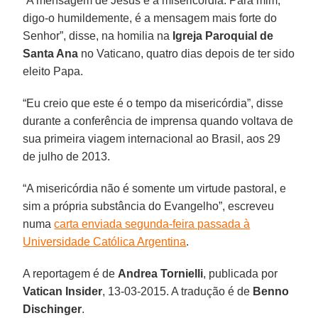
“A mensagem de Jesus é a misericórdia. Para mim,
digo-o humildemente, é a mensagem mais forte do
Senhor”, disse, na homilia na
Igreja Paroquial de
Santa Ana
no Vaticano, quatro dias depois de ter sido
eleito Papa.
“Eu creio que este é o tempo da misericórdia”, disse
durante a conferência de imprensa quando voltava de
sua primeira viagem internacional ao Brasil, aos 29
de julho de 2013.
“A misericórdia não é somente um virtude pastoral, e
sim a própria substância do Evangelho”, escreveu
numa
carta enviada segunda-feira passada à
Universidade Católica Argentina
.
A reportagem é de
Andrea Tornielli
, publicada por
Vatican Insider
, 13-03-2015. A tradução é de
Benno
Dischinger
.