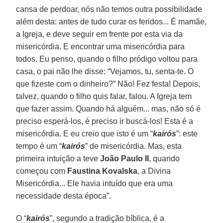
cansa de perdoar, nós não temos outra possibilidade
além desta: antes de tudo curar os feridos... É mamãe,
a Igreja, e deve seguir em frente por esta via da
misericórdia. E encontrar uma misericórdia para
todos. Eu penso, quando o filho pródigo voltou para
casa, o pai não lhe disse: “Vejamos, tu, senta-te. O
que fizeste com o dinheiro?” Não! Fez festa! Depois,
talvez, quando o filho quis falar, falou. A Igreja tem
que fazer assim. Quando há alguém... mas, não só é
preciso esperá-los, é preciso ir buscá-los! Esta é a
misericórdia. E eu creio que isto é um “
kairós
”: este
tempo é um “
kairós
” de misericórdia. Mas, esta
primeira intuição a teve
João Paulo II
, quando
começou com
Faustina Kovalska
, a Divina
Misericórdia... Ele havia intuído que era uma
necessidade desta época”.
O “
kairós
”, segundo a tradição bíblica, é a