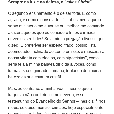
Sempre na luz e na defesa, o
"miles Christi"
O segundo ensinamento é o de ser forte. E como
agrada, e como é consolador, filhinhos meus, que o
santo ministério me autorize ou, melhor, me comande
a dizer àqueles que eu considero filhos e irmãos:
devemos ser fortes! Se a minha pregação tivesse que
dizer: "É preferível ser esperto, fraco, possibilista,
acomodado, inclinado ao compromisso; e mascarar a
nossa vilania com elogios, com hipocrisias", como
seria feia a minha palavra dirigida a vocês, como
trairia a sua dignidade humana, tentando diminuir a
beleza da sua estatura cristã!
Mas, ao contrário, a minha voz – mesmo que a
fraqueza não conforte, como deveria, esse
testemunho do Evangelho do Senhor – lhes diz: filhos
meus, se quisermos ser cristãos, hoje especialmente,
devemos ser fortes. Jovens que me escutam, vocês,