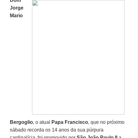
Dom
Jorge
Mario
Bergoglio
, o atual
Papa Francisco
, que no próximo
sábado recorda os 14 anos da sua púrpura
cardinalícia, foi promovido por
São João Paulo II
a