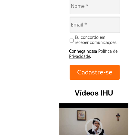
Eu concordo em
receber comunicações.
Conheça nossa
Política de
Privacidade
.
Vídeos IHU
play_circle_outline