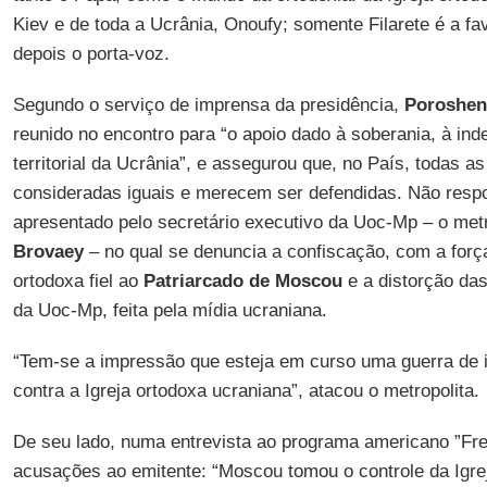
Kiev e de toda a Ucrânia, Onoufy; somente Filarete é a fa
depois o porta-voz.
Segundo o serviço de imprensa da presidência,
Poroshen
reunido no encontro para “o apoio dado à soberania, à ind
territorial da Ucrânia”, e assegurou que, no País, todas 
consideradas iguais e merecem ser defendidas. Não respon
apresentado pelo secretário executivo da Uoc-Mp – o met
Brovaey
– no qual se denuncia a confiscação, com a força
ortodoxa fiel ao
Patriarcado de Moscou
e a distorção das
da Uoc-Mp, feita pela mídia ucraniana.
“Tem-se a impressão que esteja em curso uma guerra de
contra a Igreja ortodoxa ucraniana”, atacou o metropolita.
De seu lado, numa entrevista ao programa americano ”Fr
acusações ao emitente: “Moscou tomou o controle da Igre