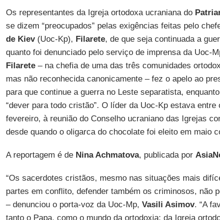
Os representantes da Igreja ortodoxa ucraniana do
Patria
se dizem “preocupados” pelas exigências feitas pelo chef
de Kiev
(Uoc-Kp),
Filarete
, de que seja continuada a gu
quanto foi denunciado pelo serviço de imprensa da Uoc-M
Filarete
– na chefia de uma das três comunidades ortodox
mas não reconhecida canonicamente – fez o apelo ao pre
para que continue a guerra no Leste separatista, enquanto
“dever para todo cristão”. O líder da Uoc-Kp estava entre 
fevereiro, à reunião do Conselho ucraniano das Igrejas c
desde quando o oligarca do chocolate foi eleito em maio 
A reportagem é de
Nina Achmatova
, publicada por
AsiaN
“Os sacerdotes cristãos, mesmo nas situações mais difíc
partes em conflito, defender também os criminosos, não p
– denunciou o porta-voz da Uoc-Mp,
Vasili Asimov
. “A f
tanto o Papa, como o mundo da ortodoxia: da Igreja ortodo