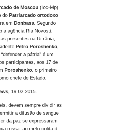
rcado de Moscou
(Ioc-Mp)
e do
Patriarcado ortodoxo
erra em
Donbass
. Segundo
p à agência Ria Novosti,
as presentes na Ucrânia,
sidente
Petro Poroshenko
,
 “defender a pátria” é um
os participantes, aos 17 de
om
Poroshenko
, o primeiro
como chefe de Estado.
ews
, 19-02-2015.
eis, devem sempre dividir as
ermitir a difusão de sangue
avor da paz se expressaram
xa russa, ao metropolita d