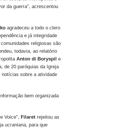
vor da guerra”, acrescentou
ko
agradeceu a todo o clero
ependência e já integridade
as comunidades religiosas são
deu, todavia, ao relatório
ropolita
Anton di Boryspil
e
, de 20 paróquias da Igreja
 notícias sobre a atividade
 informação bem organizada
ee Voice”,
Filaret
rejeitou as
ja ucraniana, para que