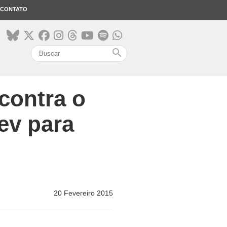
CONTATO
search
contra o
iev para
20 Fevereiro 2015