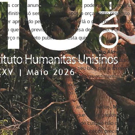
Os cortes anunciados hoje, porém, podem sofrer modific
definitivo só será anunciado após o orçamento proposto p
ser aprovado pelo Congresso. Até lá o governo é autoriza
do que está previsto como despesa de custeio. Foi esse l
terço no decreto publicado nesta quinta-feira.
O especialista em contas públicas
Mansueto Almeida
é c
desses cortes. Economista licenciado do Ipea (Instituto
Aplicada), ele escreveu hoje em seu blog que o o reequilíb
que vir de mais impostos, cortes nos investimentos e re
permanentes, como as mudanças anunciadas recentemen
pensões e seguro-desemprego.
Relembrando o que ocorreu em anos passados,
Mansuet
rápida com que o governo consegue cortar gastos é reduz
os contingenciamentos de gastos de custeio não costuma
mais cedo ou mais tarde os órgãos públicos precisam pag