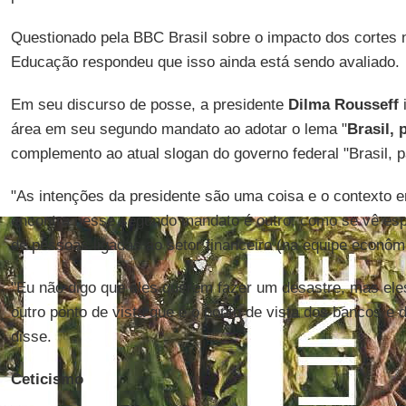
Questionado pela BBC Brasil sobre o impacto dos cortes n
Educação respondeu que isso ainda está sendo avaliado.
Em seu discurso de posse, a presidente
Dilma Rousseff
i
área em seu segundo mandato ao adotar o lema "
Brasil, 
complemento ao atual slogan do governo federal "Brasil, p
"As intenções da presidente são uma coisa e o contexto 
encontra nesse segundo mandato é outro, como se vê es
de pessoas ligadas ao setor financeiro (na equipe econômi
"Eu não digo que eles querem fazer um desastre, mas eles
outro ponto de vista que é o ponto de vista dos bancos e
disse.
Ceticismo