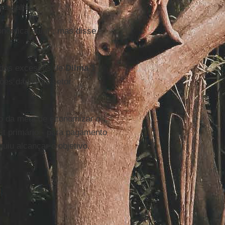
ressaltou.
onômica atual", mas disse
 dos excessos de
Dilma 1
ções dadas ao setor
o da meta de economizar o
it primário - para pagamento
uiu alcançar o objetivo.