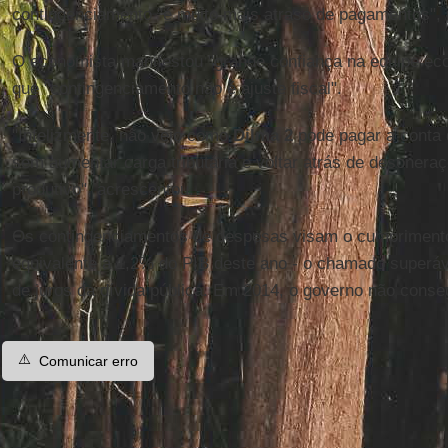
contingenciamento "é muito mais atraso de pagamentos", 
O economista manifestou "grande confiança na equipe ec
que "contingenciamento não é ajuste fiscal".
"Infelizmente, não vejo como
Dilma 2
pode pagar a conta
sem aumentar carga tributária e voltar atrás de desonera
produtivo", acrescentou.
Os contingenciamentos de despesas visam o cumpriment
equivalente a 1,2% do PIB deste ano - o chamado superáv
de juros da dívida pública. Em 2014, o governo não conseg
⚠️
Comunicar erro