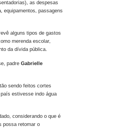
osentadorias), as despesas
ua, equipamentos, passagens
vê alguns tipos de gastos
como merenda escolar,
o da dívida pública.
se, padre
Gabrielle
ão sendo feitos cortes
 país estivesse indo água
dado, considerando o que é
s possa retomar o