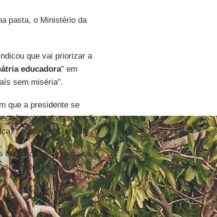
a pasta, o Ministério da
ndicou que vai priorizar a
pátria educadora
" em
aís sem miséria".
em que a presidente se
pecialmente pela nomeação
ca)", observou Cipriani.
 olham o país a partir de
 das grandes empresas",