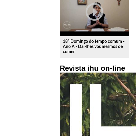
play_circle_outline
18º Domingo do tempo comum -
Ano A - Dai-lhes vós mesmos de
comer
Revista ihu on-line