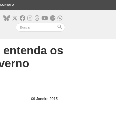
CONTATO
search
: entenda os
overno
09 Janeiro 2015