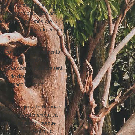
ação. O contingenciamento
elo governo para este ano
do a gastar por mês até 1/12
imite que foi reduzido em um
ético sobre o cumprimento
 de Pesquisa Econômica
rio das contas públicas terá
dução de despesas
te no pagamento de
o
observa que a forma mais
indo os investimentos. Já
m ser cumpridos "porque
ar as contas." Assim, o