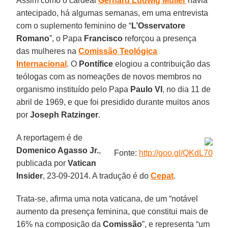
Assim como o cardeal
Gerhard Ludwig Müller
havia
antecipado, há algumas semanas, em uma entrevista
com o suplemento feminino de “
L’Osservatore
Romano
”, o Papa
Francisco
reforçou a presença
das mulheres na
Comissão Teológica
Internacional
. O
Pontífice
elogiou a contribuição das
teólogas com as nomeações de novos membros no
organismo instituído pelo Papa
Paulo VI
, no dia 11 de
abril de 1969, e que foi presidido durante muitos anos
por
Joseph Ratzinger
.
A reportagem é de
Domenico Agasso Jr.
,
Fonte:
http://goo.gl/QKdL70
publicada por
Vatican
Insider
, 23-09-2014. A tradução é do
Cepat
.
Trata-se, afirma uma nota vaticana, de um “notável
aumento da presença feminina, que constitui mais de
16% na composição da
Comissão
”, e representa “um