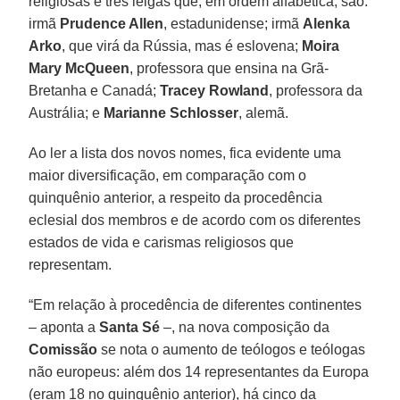
religiosas e três leigas que, em ordem alfabética, são:
irmã
Prudence Allen
, estadunidense; irmã
Alenka
Arko
, que virá da Rússia, mas é eslovena;
Moira
Mary McQueen
, professora que ensina na Grã-
Bretanha e Canadá;
Tracey Rowland
, professora da
Austrália; e
Marianne Schlosser
, alemã.
Ao ler a lista dos novos nomes, fica evidente uma
maior diversificação, em comparação com o
quinquênio anterior, a respeito da procedência
eclesial dos membros e de acordo com os diferentes
estados de vida e carismas religiosos que
representam.
“Em relação à procedência de diferentes continentes
– aponta a
Santa Sé
–, na nova composição da
Comissão
se nota o aumento de teólogos e teólogas
não europeus: além dos 14 representantes da Europa
(eram 18 no quinquênio anterior), há cinco da