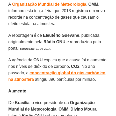
A
Organização Mundial de Meteorologia
,
OMM
,
informou esta terça-feira que 2013 registrou um novo
recorde na concentração de gases que causam o
efeito estufa na atmosfera.
A reportagem é de
Eleutério Guevane
, publicada
originalmente pela
Rádio ONU
e reproduzida pelo
portal
EcoDebate
, 11-09-2014.
A agência da
ONU
explica que a causa foi o aumento
nos níveis de dióxido de carbono,
CO2
. No ano
passado, a
concentração global do gás carbônico
na atmosfera
atingiu 396 partículas por milhão.
Aumento
De
Brasília
, o vice-presidente da
Organização
Mundial de Meteorologia
,
OMM
,
Divino Moura
,
falou à
Rádio ONU
sobre o problema.