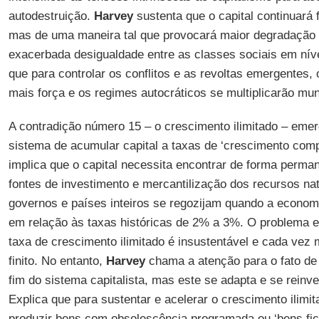
autodestruição.
Harvey
sustenta que o capital continuará 
mas de uma maneira tal que provocará maior degradação 
exacerbada desigualdade entre as classes sociais em níve
que para controlar os conflitos e as revoltas emergentes,
mais força e os regimes autocráticos se multiplicarão mun
A contradição número 15 – o crescimento ilimitado – eme
sistema de acumular capital a taxas de ‘crescimento comp
implica que o capital necessita encontrar de forma perman
fontes de investimento e mercantilização dos recursos natu
governos e países inteiros se regozijam quando a econom
em relação às taxas históricas de 2% a 3%. O problema 
taxa de crescimento ilimitado é insustentável e cada vez
finito. No entanto,
Harvey
chama a atenção para o fato de
fim do sistema capitalista, mas este se adapta e se reinve
Explica que para sustentar e acelerar o crescimento ilimita
produzir bens com obsolescência programada ou ‘bens fic