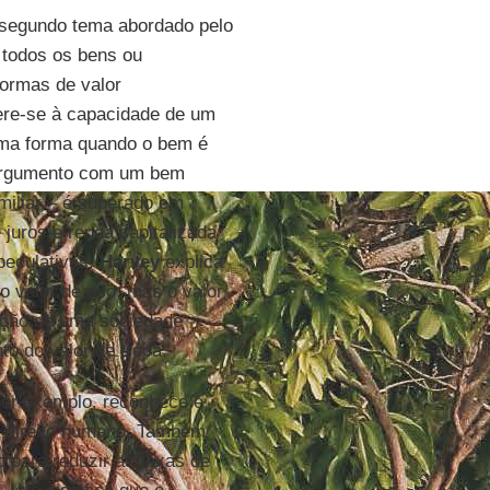
 segundo tema abordado pelo
 todos os bens ou
formas de valor
fere-se à capacidade de um
oma forma quando o bem é
u argumento com um bem
amiliar – é superado em
juros e renda capitalizada
peculativas.
Harvey
explica
 o valor de uso, mas o valor
ação de uma sociedade
to do valor de troca.
por exemplo, reconhece e
m direito humano. Também
o para reduzir as taxas de