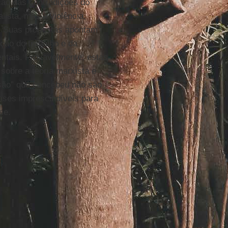
ão das contradições do
lista, mas à violência,
is. Suas propostas apontam
ção do trabalho e da
ntais. Provavelmente, estas
sobre a teoria marxista e
são” que concebeu não são
ases imprescindíveis para
se.