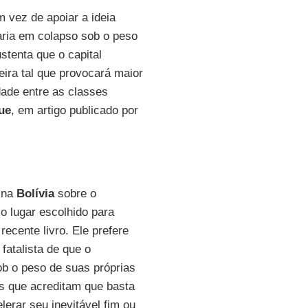
m vez de apoiar a ideia
raria em colapso sob o peso
stenta que o capital
ira tal que provocará maior
ade entre as classes
ue
, em artigo publicado por
 na
Bolívia
sobre o
 o lugar escolhido para
ecente livro. Ele prefere
fatalista de que o
ob o peso de suas próprias
as que acreditam que basta
lerar seu inevitável fim ou