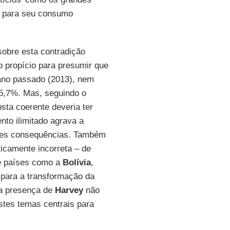
) para seu consumo
sobre esta contradição
o propício para presumir que
ano passado (2013), nem
 5,7%. Mas, seguindo o
osta coerente deveria ter
nto ilimitado agrava a
ores consequências. Também
ticamente incorreta – de
ue países como a
Bolívia
,
 para a transformação da
, a presença de
Harvey
não
stes temas centrais para