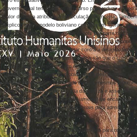
juro especulativo sobre a habitação. Em termos marxistas, 
governo atual tem políticas em curso para reduzir a brecha
valor de troca atribuída à especulação financeira. També
explicou que o modelo boliviano consiste em “gerar riquez
naturais, apropriação desse excedente por parte do Estado,
entre as pessoas e entre os próprios setores da economi
industrialização [...] e assim lutar contra a desigualdade 
os supostos subjacentes a esta lógica são que o crescime
Estado gera desenvolvimento econômico ainda maior, traz 
resolve eficientemente os problemas da desigualdade soci
modelo boliviano fica justificado com os mesmos argumen
defendem a acumulação privada da riqueza e asseveram
trickle-downeffect (efeito de gotejamento) se encarregam 
desigualdade social. Uma razão a mais para admitir o qu
“todos pensamos como neoliberais”.
O professor
Harvey
fez valiosas reflexões para os proce