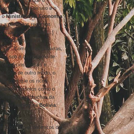
isto significa que o
 entre o valor de uso e o
m o
Ministério da Economia
a a partir dos recursos
 sua redistribuição [...]
a apontando para a
social”. Com outras palavras,
nto sob o capitalismo de
benefícios sociais e
al. Dito de outro modo, o
tos com que os ricos
 que mecanismos como o
de reduzir as brechas da
e disse
Harvey
na
Bolívia
:
ssos político-econômicos de