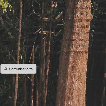
nosso país. Sua mensagem é que a premeditada acentuaç
capitalismo não nos conduzirá a uma sociedade pós-capita
conflitos e lutas pelo controle da terra e recursos natura
para o humanismo: solidariedade entre todos, não à aliena
natureza e mudança de nossas concepções políticas e me
premissas são insuficientes, mas seu incansável trabalho 
categorias conceituais como “acumulação por desposses
apenas contribuições consistentes para a reflexão, mas b
entender como opera o capitalismo contemporâneo em cri
⚠️
Comunicar erro