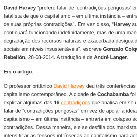
David Harvey
“prefere falar de ‘contradições perigosas’ e
fatalista de que o capitalismo – em última instância – ent
de suas próprias contradições”. Em vez disso, “
Harvey
su
continuará funcionando indefinidamente, mas de uma mane
degradação dos recursos naturais e exacerbada desiguald
sociais em níveis insustentáveis”, escreve
Gonzalo Colq
Rebelión
, 28-08-2014. A tradução é de
André Langer
.
Eis o artigo.
O professor britânico
David Harvey
deu três conferências
capitalismo contemporâneo. A cidade de
Cochabamba
foi
explicar algumas das
16
contradições
que analisa em seu r
falar de “contradições perigosas” em vez de apoiar a ideia 
capitalismo – em última instância – entraria em colapso s
contradições. Dessa maneira, ele se desfilia dos marxist
intensificar as tensões intrínsecas ao capitalismo para ace