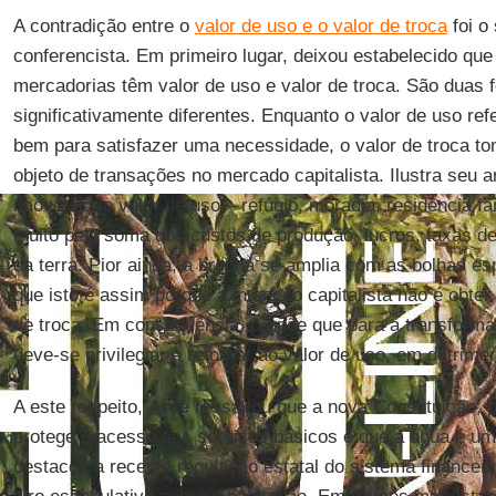
A contradição entre o
valor de uso e o valor de troca
foi o
conferencista. Em primeiro lugar, deixou estabelecido que
mercadorias têm valor de uso e valor de troca. São duas 
significativamente diferentes. Enquanto o valor de uso re
bem para satisfazer uma necessidade, o valor de troca t
objeto de transações no mercado capitalista. Ilustra se
imóvel, cujo valor de uso – refúgio, moradia, residência f
muito pela soma dos custos de produção, lucros, taxas de 
da terra. Pior ainda, a brecha se amplia com as bolhas es
que isto é assim porque a intenção capitalista não é obter
de troca. Em consequência, propõe que para a transform
deve-se privilegiar e retornar ao valor de uso, em detrimen
A este respeito,
Arce
ressaltou que a nova Constituição, 
protege o acesso aos serviços básicos e que a água é u
destacou a recente regulação estatal do sistema financeir