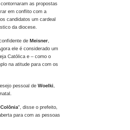
, contornaram as propostas
trar em conflito com a
 dos candidatos um cardeal
stico da diocese.
 confidente de
Meisner
,
Agora ele é considerado um
eja Católica e – como o
plo na atitude para com os
esejo pessoal de
Woelki
,
natal.
a
Colônia
", disse o prefeito,
 aberta para com as pessoas