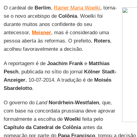
O cardeal de
Berlim
,
Rainer Maria Woelki
, torna-
se o novo arcebispo de
Colônia
. Woelki foi
durante muitos anos confidente do seu
antecessor,
Meisner
, mas é considerado uma
pessoa aberta às reformas. O prefeito,
Roters
,
acolheu favoravelmente a decisão.
A reportagem é de
Joachim Frank
e
Matthias
Pesch
, publicada no sítio do jornal
Kölner Stadt-
Anzeiger
, 10-07-2014. A tradução é de
Moisés
Sbardelotto
.
O governo do
Land
Nordrhein-Westfalen
, que,
com base na concordata prussiana deve aprovar
formalmente a escolha de
Woelki
feita pelo
Capítulo da Catedral de Colônia
antes da
nomeação por parte do
Papa Francisco
, tomou a decisão 