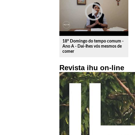
play_circle_outline
18º Domingo do tempo comum -
Ano A - Dai-lhes vós mesmos de
comer
Revista ihu on-line