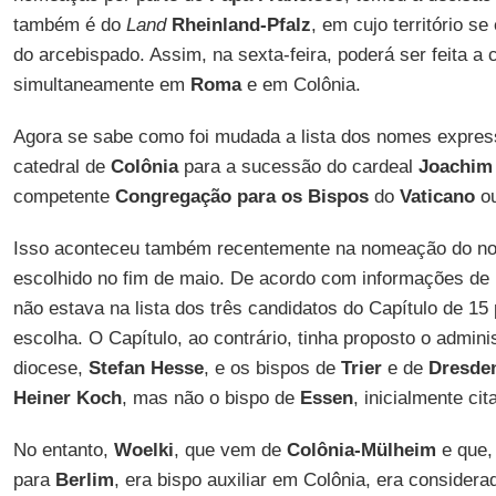
também é do
Land
Rheinland-Pfalz
, em cujo território s
do arcebispado. Assim, na sexta-feira, poderá ser feita 
simultaneamente em
Roma
e em Colônia.
Agora se sabe como foi mudada a lista dos nomes express
catedral de
Colônia
para a sucessão do cardeal
Joachim
competente
Congregação para os Bispos
do
Vaticano
ou
Isso aconteceu também recentemente na nomeação do no
escolhido no fim de maio. De acordo com informações de
não estava na lista dos três candidatos do Capítulo de 15
escolha. O Capítulo, ao contrário, tinha proposto o admin
diocese,
Stefan Hesse
, e os bispos de
Trier
e de
Dresde
Heiner Koch
, mas não o bispo de
Essen
, inicialmente ci
No entanto,
Woelki
, que vem de
Colônia-Mülheim
e que,
para
Berlim
, era bispo auxiliar em Colônia, era consider