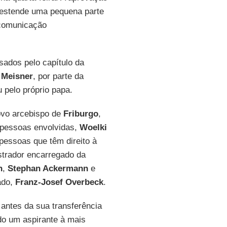
e estende uma pequena parte
a comunicação
ados pelo capítulo da
 Meisner
, por parte da
 pelo próprio papa.
vo arcebispo de
Friburgo
,
 pessoas envolvidas,
Woelki
 pessoas que têm direito à
istrador encarregado da
n
,
Stephan Ackermann
e
tado,
Franz-Josef Overbeck
.
 antes da sua transferência
ado um aspirante à mais