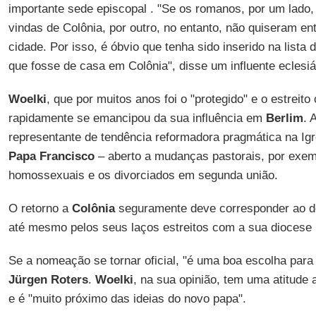
importante sede episcopal . "Se os romanos, por um lado
vindas de Colônia, por outro, no entanto, não quiseram en
cidade. Por isso, é óbvio que tenha sido inserido na lista
que fosse de casa em Colônia", disse um influente eclesiá
Woelki
, que por muitos anos foi o "protegido" e o estreito
rapidamente se emancipou da sua influência em
Berlim
. 
representante de tendência reformadora pragmática na Igr
Papa Francisco
– aberto a mudanças pastorais, por exem
homossexuais e os divorciados em segunda união.
O retorno a
Colônia
seguramente deve corresponder ao d
até mesmo pelos seus laços estreitos com a sua diocese 
Se a nomeação se tornar oficial, "é uma boa escolha par
Jürgen Roters
.
Woelki
, na sua opinião, tem uma atitude
e é "muito próximo das ideias do novo papa".