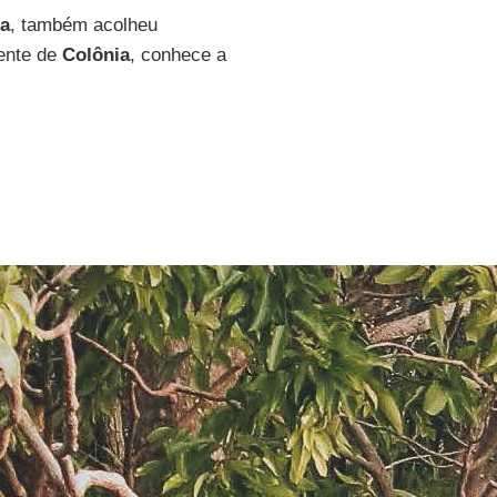
ca
, também acolheu
iente de
Colônia
, conhece a